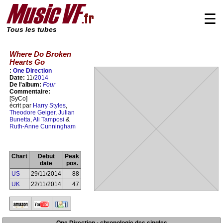
☰
Tous les tubes
Where Do Broken
Hearts Go
:
One Direction
Date:
11/
2014
De l'album:
Four
Commentaire:
[SyCo]
écrit par
Harry Styles
,
Theodore Geiger
,
Julian
Bunetta
,
Ali Tamposi
&
Ruth-Anne Cunningham
Chart
Debut
Peak
date
pos.
US
29/11/2014
88
UK
22/11/2014
47