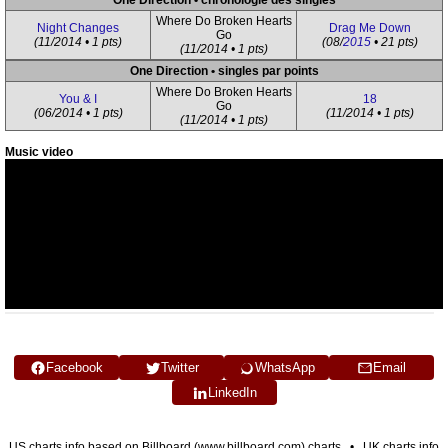
One Direction • chronologie des singles
Where Do Broken Hearts
Night Changes
Drag Me Down
Go
(11/2014 • 1 pts)
(08/
2015
• 21 pts)
(11/2014 • 1 pts)
One Direction • singles par points
Where Do Broken Hearts
You & I
18
Go
(06/2014 • 1 pts)
(11/2014 • 1 pts)
(11/2014 • 1 pts)
Music video
Facebook
Twitter
WhatsApp
Email
LinkedIn
US charts info based on Billboard (www.billboard.com) charts • UK charts info