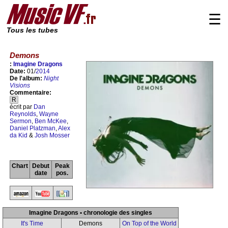
☰
Tous les tubes
Demons
:
Imagine Dragons
Date:
01/
2014
De l'album:
Night
Visions
Commentaire:
R
écrit par
Dan
Reynolds
,
Wayne
Sermon
,
Ben McKee
,
Daniel Platzman
,
Alex
da Kid
&
Josh Mosser
Chart
Debut
Peak
date
pos.
Imagine Dragons • chronologie des singles
It's Time
Demons
On Top of the World