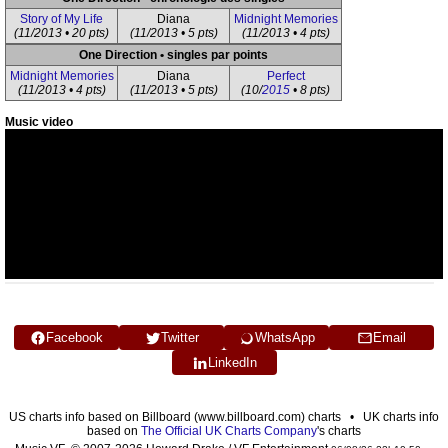
Story of My Life
Diana
Midnight Memories
(11/2013 • 20 pts)
(11/2013 • 5 pts)
(11/2013 • 4 pts)
One Direction • singles par points
Midnight Memories
Diana
Perfect
(11/2013 • 4 pts)
(11/2013 • 5 pts)
(10/
2015
• 8 pts)
Music video
Facebook
Twitter
WhatsApp
Email
LinkedIn
US charts info based on Billboard (www.billboard.com) charts • UK charts info
based on
The Official UK Charts Company
's charts