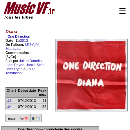
☰
Tous les tubes
Diana
:
One Direction
Date:
11/
2013
De l'album:
Midnight
Memories
Commentaire:
[SyCo]
écrit par
Julian Bunetta
,
Liam Payne
,
Jamie Scott
,
John Ryan
&
Louis
Tomlinson
Chart
Debut date
Peak
pos.
US
07/12/2013
11
UK
07/12/2013
58
One Direction • chronologie des singles