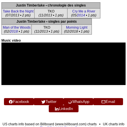
Justin Timberlake • chronologie des singles
Take Back the Night
TKO
Cry Me a River
(07/2013 • 2 pts)
(11/2013 • 1 pts)
(05/
2014
• 1 pts)
Justin Timberlake • singles par points
Man of the Woods
TKO
Morning Light
(02/
2018
• 1 pts)
(11/2013 • 1 pts)
(02/2018 • 1 pts)
Music video
Facebook
Twitter
WhatsApp
Email
LinkedIn
US charts info based on Billboard (www.billboard.com) charts • UK charts info