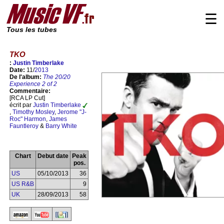
☰
Tous les tubes
TKO
:
Justin Timberlake
Date:
11/
2013
De l'album:
The 20/20
Experience 2 of 2
Commentaire:
[RCA LP Cut]
écrit par
Justin Timberlake
,
Timothy Mosley
,
Jerome "J-
Roc" Harmon
,
James
Fauntleroy
&
Barry White
Chart
Debut date
Peak
pos.
US
05/10/2013
36
US R&B
9
UK
28/09/2013
58