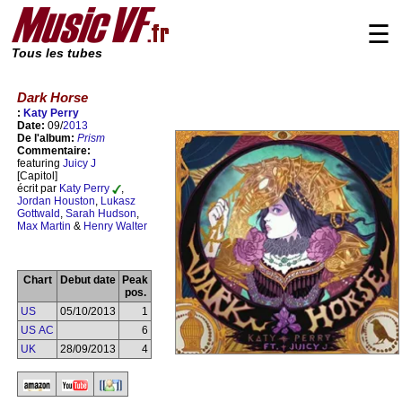
☰
Tous les tubes
Dark Horse
:
Katy Perry
Date:
09/
2013
De l'album:
Prism
Commentaire:
featuring
Juicy J
[Capitol]
écrit par
Katy Perry
,
Jordan Houston
,
Lukasz
Gottwald
,
Sarah Hudson
,
Max Martin
&
Henry Walter
Chart
Debut date
Peak
pos.
US
05/10/2013
1
US AC
6
UK
28/09/2013
4