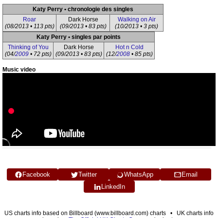
Katy Perry • chronologie des singles
Roar
Dark Horse
Walking on Air
(08/2013 • 113 pts)
(09/2013 • 83 pts)
(10/2013 • 3 pts)
Katy Perry • singles par points
Thinking of You
Dark Horse
Hot n Cold
(04/
2009
• 72 pts)
(09/2013 • 83 pts)
(12/
2008
• 85 pts)
Music video
Facebook
Twitter
WhatsApp
Email
LinkedIn
US charts info based on Billboard (www.billboard.com) charts • UK charts info