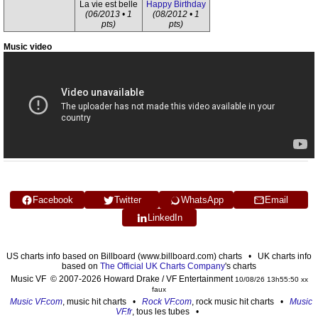
La vie est belle
Happy Birthday
(06/2013 • 1
(08/2012 • 1
pts)
pts)
Music video
Facebook
Twitter
WhatsApp
Email
LinkedIn
US charts info based on Billboard (www.billboard.com) charts • UK charts info
based on
The Official UK Charts Company
's charts
Music VF © 2007-2026 Howard Drake / VF Entertainment
10/08/26 13h55:50 xx
faux
Music VF.com
, music hit charts •
Rock VF.com
, rock music hit charts •
Music
VF.fr
, tous les tubes •