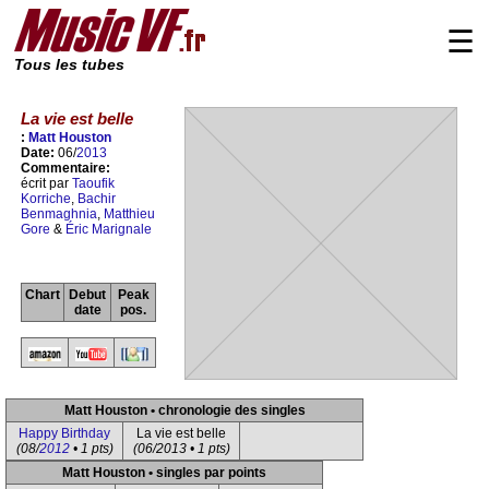
☰
Tous les tubes
La vie est belle
:
Matt Houston
Date:
06/
2013
Commentaire:
écrit par
Taoufik
Korriche
,
Bachir
Benmaghnia
,
Matthieu
Gore
&
Éric Marignale
Chart
Debut
Peak
date
pos.
Matt Houston • chronologie des singles
Happy Birthday
La vie est belle
(08/
2012
• 1 pts)
(06/2013 • 1 pts)
Matt Houston • singles par points