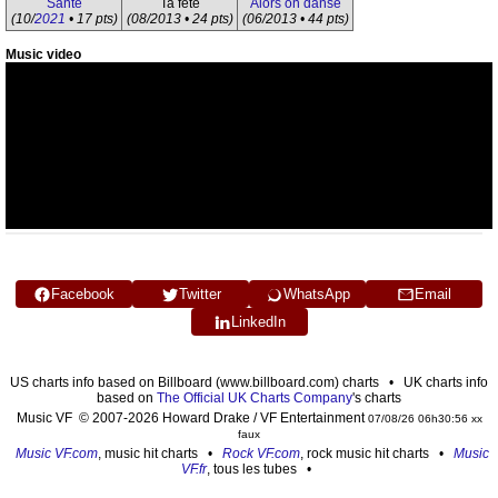
Santé
Ta fête
Alors on danse
(10/
2021
• 17 pts)
(08/2013 • 24 pts)
(06/2013 • 44 pts)
Music video
Facebook
Twitter
WhatsApp
Email
LinkedIn
US charts info based on Billboard (www.billboard.com) charts • UK charts info
based on
The Official UK Charts Company
's charts
Music VF © 2007-2026 Howard Drake / VF Entertainment
07/08/26 06h30:56 xx
faux
Music VF.com
, music hit charts •
Rock VF.com
, rock music hit charts •
Music
VF.fr
, tous les tubes •