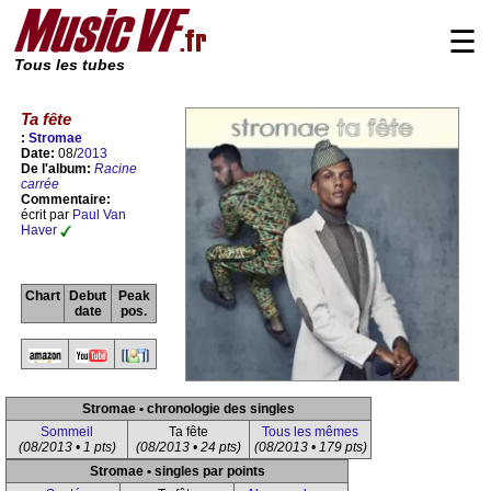
☰
Tous les tubes
Ta fête
:
Stromae
Date:
08/
2013
De l'album:
Racine
carrée
Commentaire:
écrit par
Paul Van
Haver
Chart
Debut
Peak
date
pos.
Stromae • chronologie des singles
Sommeil
Ta fête
Tous les mêmes
(08/2013 • 1 pts)
(08/2013 • 24 pts)
(08/2013 • 179 pts)
Stromae • singles par points