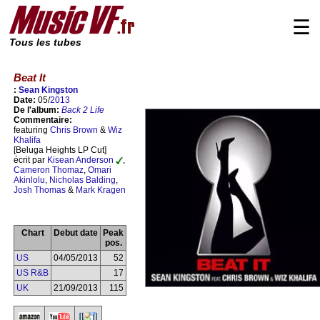
☰
Tous les tubes
Beat It
:
Sean Kingston
Date:
05/
2013
De l'album:
Back 2 Life
Commentaire:
featuring
Chris Brown
&
Wiz
Khalifa
[Beluga Heights LP Cut]
écrit par
Kisean Anderson
,
Cameron Thomaz
,
Omari
Akinlolu
,
Nicholas Balding
,
Josh Thomas
&
Mark Kragen
Chart
Debut date
Peak
pos.
US
04/05/2013
52
US R&B
17
UK
21/09/2013
115