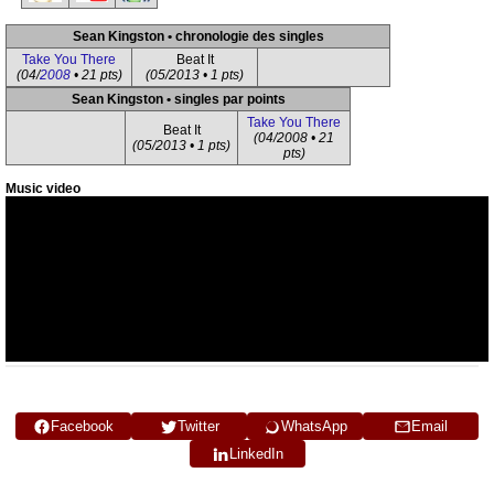
Sean Kingston • chronologie des singles
Take You There
Beat It
(04/
2008
• 21 pts)
(05/2013 • 1 pts)
Sean Kingston • singles par points
Take You There
Beat It
(04/2008 • 21
(05/2013 • 1 pts)
pts)
Music video
Facebook
Twitter
WhatsApp
Email
LinkedIn