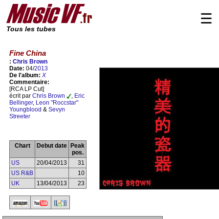
☰
Tous les tubes
Fine China
:
Chris Brown
Date:
04/
2013
De l'album:
X
Commentaire:
[RCA LP Cut]
écrit par
Chris Brown
,
Eric
Bellinger
,
Leon "Roccstar"
Youngblood
&
Sevyn
Streeter
Chart
Debut date
Peak
pos.
US
20/04/2013
31
US R&B
10
UK
13/04/2013
23