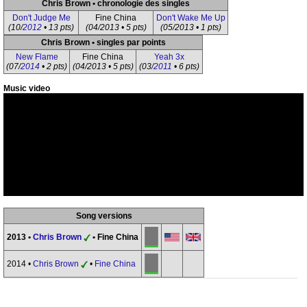
Chris Brown • chronologie des singles
Don't Judge Me
Fine China
Don't Wake Me Up
(10/
2012
• 13 pts)
(04/2013 • 5 pts)
(05/2013 • 1 pts)
Chris Brown • singles par points
New Flame
Fine China
Yeah 3x
(07/
2014
• 2 pts)
(04/2013 • 5 pts)
(03/
2011
• 6 pts)
Music video
Song versions
2013 •
Chris Brown
• Fine China
2014 •
Chris Brown
•
Fine China