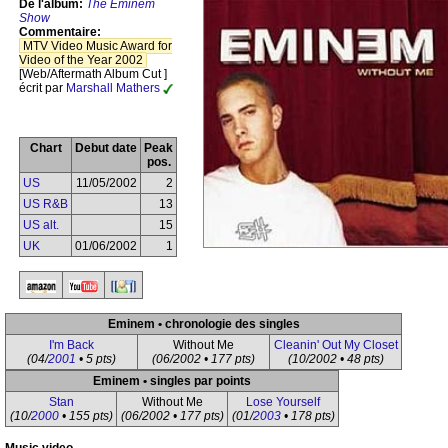
De l'album:
The Eminem
Show
Commentaire:
MTV Video Music Award for
Video of the Year 2002
[Web/Aftermath Album Cut ]
écrit par
Marshall Mathers
Chart
Debut date
Peak
pos.
US
11/05/2002
2
US R&B
13
US alt.
15
UK
01/06/2002
1
Eminem • chronologie des singles
I'm Back
Without Me
Cleanin' Out My Closet
(04/
2001
• 5 pts)
(06/2002 • 177 pts)
(10/2002 • 48 pts)
Eminem • singles par points
Stan
Without Me
Lose Yourself
(10/
2000
• 155 pts)
(06/2002 • 177 pts)
(01/
2003
• 178 pts)