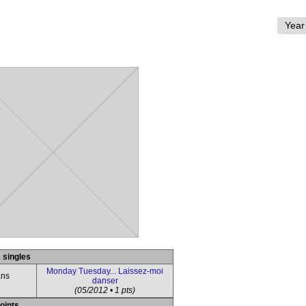
 singles
Monday Tuesday... Laissez-moi
ans
danser
(05/2012 • 1 pts)
points