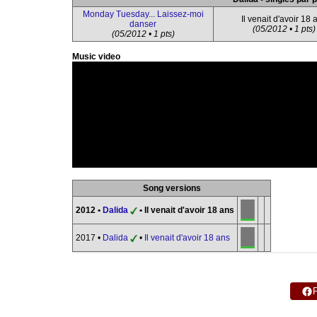
Monday Tuesday... Laissez-moi
Il venait d'avoir 18 
danser
(05/2012 • 1 pts)
(05/2012 • 1 pts)
Music video
Song versions
2012 •
Dalida
• Il venait d'avoir 18 ans
2017 •
Dalida
•
Il venait d'avoir 18 ans