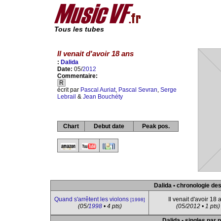
Tous les tubes
Il venait d'avoir 18 ans
:
Dalida
Date:
05/
2012
Commentaire:
R
écrit par
Pascal Auriat
,
Pascal Sevran
,
Serge
Lebrail
&
Jean Bouchéty
Chart
Debut date
Peak pos.
Dalida • chronologie des
Quand s'arrêtent les violons
Il venait d'avoir 18 
[1998]
(05/
1998
• 4 pts)
(05/2012 • 1 pts)
Dalida • singles par 