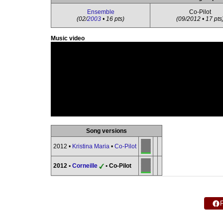
Ensemble
Co-Pilot
(02/
2003
• 16 pts)
(09/2012 • 17 pts
Music video
Song versions
2012 •
Kristina Maria
•
Co-Pilot
2012 •
Corneille
• Co-Pilot