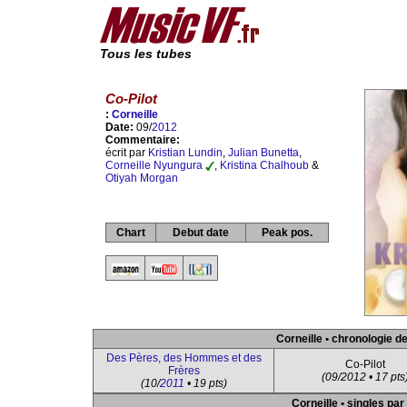
Tous les tubes
Co-Pilot
:
Corneille
Date:
09/
2012
Commentaire:
écrit par
Kristian Lundin
,
Julian Bunetta
,
Corneille Nyungura
,
Kristina Chalhoub
&
Otiyah Morgan
Chart
Debut date
Peak pos.
Corneille • chronologie d
Des Pères, des Hommes et des
Co-Pilot
Frères
(09/2012 • 17 pts
(10/
2011
• 19 pts)
Corneille • singles par