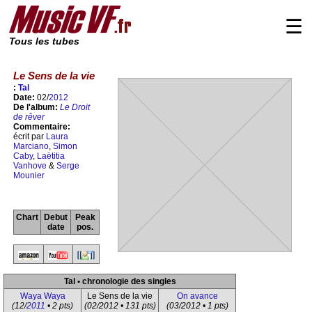
☰
Tous les tubes
Le Sens de la vie
:
Tal
Date:
02/
2012
De l'album:
Le Droit
de rêver
Commentaire:
écrit par
Laura
Marciano
,
Simon
Caby
,
Laëtitia
Vanhove
&
Serge
Mounier
Chart
Debut
Peak
date
pos.
Tal • chronologie des singles
Waya Waya
Le Sens de la vie
On avance
(12/
2011
• 2 pts)
(02/2012 • 131 pts)
(03/2012 • 1 pts)