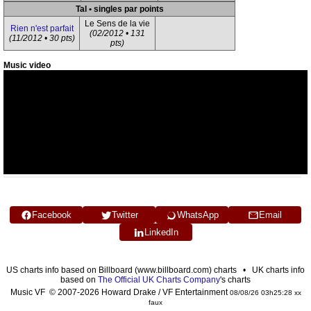
Tal • singles par points
Le Sens de la vie
Rien n'est parfait
(02/2012 • 131
(11/2012 • 30 pts)
pts)
Music video
Facebook
Twitter
WhatsApp
Email
LinkedIn
US charts info based on Billboard (www.billboard.com) charts • UK charts info
based on
The Official UK Charts Company
's charts
Music VF © 2007-2026 Howard Drake / VF Entertainment
08/08/26 03h25:28 xx
faux