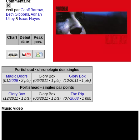
Commentaire:
R
écrit par
Geoff Barrow
,
Beth Gibbons
,
Adrian
Utley
&
Isaac Hayes
Chart
Debut
Peak
date
pos.
Portishead • chronologie des singles
Magic Doors
Glory Box
Glory Box
(01/
2009
• 2 pts)
(06/2011 • 1 pts)
(12/2011 • 1 pts)
Portishead • singles par points
Glory Box
Glory Box
The Rip
(12/2011 • 1 pts)
(06/2011 • 1 pts)
(07/
2008
• 1 pts)
Music video