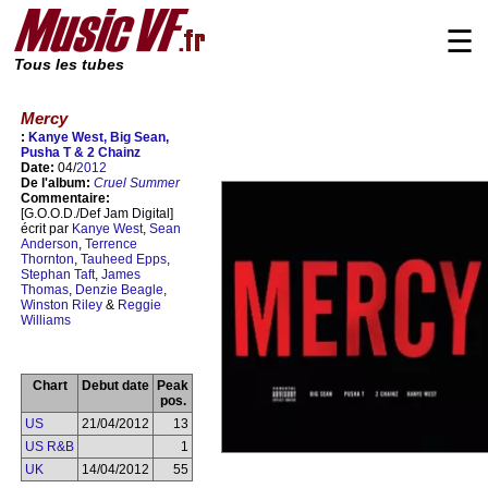
☰
Tous les tubes
Mercy
:
Kanye West, Big Sean,
Pusha T & 2 Chainz
Date:
04/
2012
De l'album:
Cruel Summer
Commentaire:
[G.O.O.D./Def Jam Digital]
écrit par
Kanye West
,
Sean
Anderson
,
Terrence
Thornton
,
Tauheed Epps
,
Stephan Taft
,
James
Thomas
,
Denzie Beagle
,
Winston Riley
&
Reggie
Williams
Chart
Debut date
Peak
pos.
US
21/04/2012
13
US R&B
1
UK
14/04/2012
55