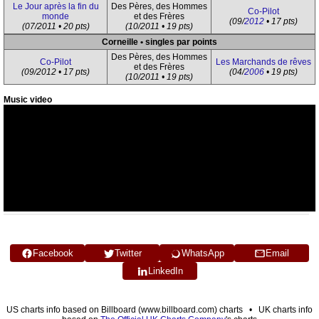
Le Jour après la fin du
Des Pères, des Hommes
Co-Pilot
monde
et des Frères
(09/
2012
• 17 pts)
(07/2011 • 20 pts)
(10/2011 • 19 pts)
Corneille • singles par points
Des Pères, des Hommes
Co-Pilot
Les Marchands de rêves
et des Frères
(09/2012 • 17 pts)
(04/
2006
• 19 pts)
(10/2011 • 19 pts)
Music video
Facebook
Twitter
WhatsApp
Email
LinkedIn
US charts info based on Billboard (www.billboard.com) charts • UK charts info