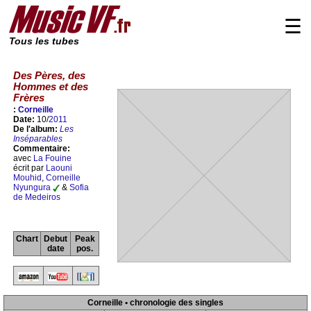
☰
Tous les tubes
Des Pères, des
Hommes et des
Frères
:
Corneille
Date:
10/
2011
De l'album:
Les
Inséparables
Commentaire:
avec
La Fouine
écrit par
Laouni
Mouhid
,
Corneille
Nyungura
&
Sofia
de Medeiros
Chart
Debut
Peak
date
pos.
Corneille • chronologie des singles