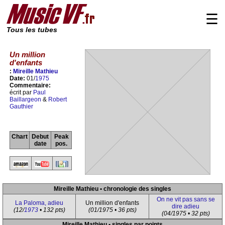
☰
Tous les tubes
Un million
d'enfants
:
Mireille Mathieu
Date:
01/
1975
Commentaire:
écrit par
Paul
Baillargeon
&
Robert
Gauthier
Chart
Debut
Peak
date
pos.
Mireille Mathieu • chronologie des singles
On ne vit pas sans se
La Paloma, adieu
Un million d'enfants
dire adieu
(12/
1973
• 132 pts)
(01/1975 • 36 pts)
(04/1975 • 32 pts)
Mireille Mathieu • singles par points