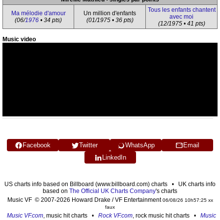
Tous les enfants chantent
Ma mélodie d'amour
Un million d'enfants
avec moi
(06/
1976
• 34 pts)
(01/1975 • 36 pts)
(12/1975 • 41 pts)
Music video
Facebook
Twitter
WhatsApp
Email
LinkedIn
US charts info based on Billboard (www.billboard.com) charts • UK charts info
based on
The Official UK Charts Company
's charts
Music VF © 2007-2026 Howard Drake / VF Entertainment
06/08/26 10h57:25 xx
faux
Music VF.com
, music hit charts •
Rock VF.com
, rock music hit charts •
Music