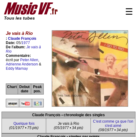
☰
Tous les tubes
Je vais à Rio
:
Claude François
Date:
05/
1977
De l'album:
Je vais à
Rio
Commentaire:
écrit par
Peter Allen
,
Adrienne Anderson
&
Eddy Marnay
Chart
Debut
Peak
date
pos.
Claude François • chronologie des singles
C'est comme ça que l'on
Quelque fois
Je vais à Rio
s'est aimé
(01/1977 • 75 pts)
(05/1977 • 34 pts)
(08/1977 • 34 pts)
Claude François • singles par points