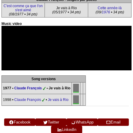
C'est comme ça que l'on
Je vais à Rio
Cette année-là
s'est aimé
(05/1977 • 34 pts)
(09/
1976
• 34 pts)
(08/1977 • 34 pts)
Music video
Song versions
1977 •
Claude François
• Je vais à Rio
1998 •
Claude François
•
Je vais à Rio
Facebook
Twitter
WhatsApp
Email
LinkedIn