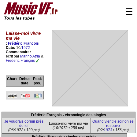
☰
Tous les tubes
Laisse-moi vivre
ma vie
:
Frédéric François
Date:
10/
1972
Commentaire:
écrit par
Marino Atria
&
Frédéric François
Chart
Debut
Peak
date
pos.
Frédéric François • chronologie des singles
Je voudrais dormir près
Quand vient le soir on se
Laisse-moi vivre ma vie
de toi
retrouve
(10/1972 • 258 pts)
(06/1972 • 139 pts)
(02/
1973
• 156 pts)
Frédéric François • singles par points