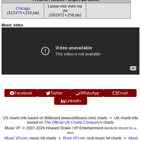
Laisse-moi vivre ma
Chicago
vie
(11/
1975
• 210 pts)
(10/1972 • 258 pts)
Music video
Facebook
Twitter
WhatsApp
Email
LinkedIn
US charts info based on Billboard (www.billboard.com) charts • UK charts info
based on
The Official UK Charts Company
's charts
Music VF © 2007-2026 Howard Drake / VF Entertainment
09/08/26 05h20:53 xx
faux
Music VF.com
, music hit charts •
Rock VF.com
, rock music hit charts •
Music