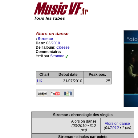
Tous les tubes
Alors on danse
:
Stromae
Date:
03/
2010
De l'album:
Cheese
Commentaire:
écrit par
Stromae
Chart
Debut date
Peak pos.
UK
31/07/2010
25
Stromae • chronologie des singles
Alors on danse
Alors on danse
(03/2010 • 312
(04/
2012
• 1 pts)
pts)
Stromae • singles par points