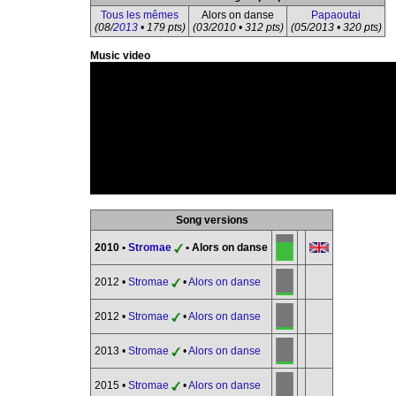
Tous les mêmes
Alors on danse
Papaoutai
(08/
2013
• 179 pts)
(03/2010 • 312 pts)
(05/2013 • 320 pts)
Music video
Song versions
2010 •
Stromae
• Alors on danse
2012 •
Stromae
•
Alors on danse
2012 •
Stromae
•
Alors on danse
2013 •
Stromae
•
Alors on danse
2015 •
Stromae
•
Alors on danse