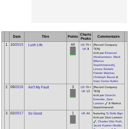
Charts
Date
Titre
Points
Commentaire
Peaks
1.
10/
2015
44
Lush Life
US
75 •
[Record Company
UK
3
TEN]
écrit par
Emanuel
Abrahamsson
,
Mack
[Marcus
Sepehrmanesh]
,
Linnea Södahl
,
Fridolin Walcher
,
Christoph Bauss
&
Iman Conta Hultén
2.
09/
2016
3
Ain't My Fault
US
76 •
[Record Company
UK
13
TEN]
écrit par
Uzoechi
Emenike
,
Zara
Larsson
& Markus
Sepehrmanesh
3.
02/
2017
1
So Good
UK
44
featuring
Ty Dolla $ign
écrit par Zara Larsson
,
Charles Otto Puth
,
Jacob Kasher Hindlin
,