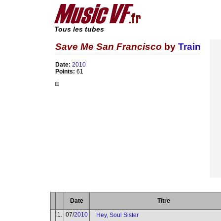
Tous les tubes
Save Me San Francisco
by
Train
Date:
2010
Points:
61
Date
Titre
1.
07/
2010
Hey, Soul Sister