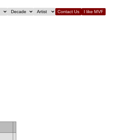
Contact Us
I like MVF