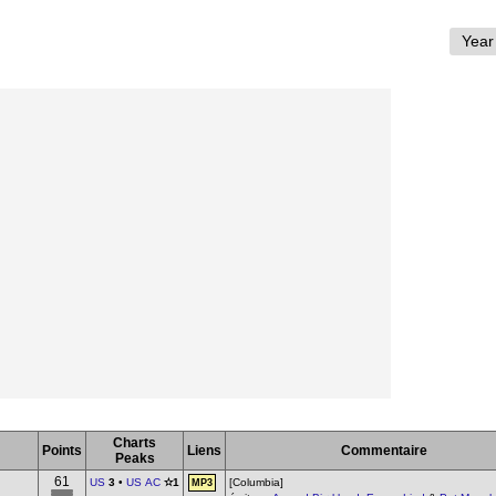
Charts
Points
Liens
Commentaire
Peaks
61
US
3
•
US AC
✫1
[Columbia]
MP3