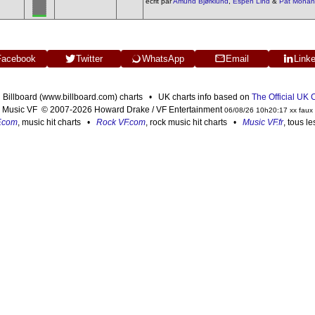
écrit par
Amund Bjørklund
,
Espen Lind
&
Pat Mona
Facebook
Twitter
WhatsApp
Email
Link
n Billboard (www.billboard.com) charts • UK charts info based on
The Official UK
Music VF © 2007-2026 Howard Drake / VF Entertainment
06/08/26 10h20:17 xx faux
F.com
, music hit charts •
Rock VF.com
, rock music hit charts •
Music VF.fr
, tous l