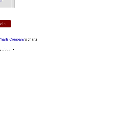
han
edIn
 Charts Company
's charts
es tubes •