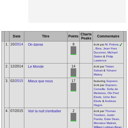
Charts
Date
Titre
Points
Commentaire
Peaks
1.
10/
2014
8
On danse
écrit par
M. Pokora
,
Bina
,
Jean-Yves
Ducornet
,
Michael
Diskint
&
Philip
Lawrence
2.
12/2014
14
Le Monde
écrit par
Tristan
Salvati
&
Yohann
Malory
3.
02/
2015
17
Mieux que nous
featuring
Soprano
écrit par
Soprano
,
Corneille
,
Sofia de
Medeiros
,
Obi Fred
Ebele
,
Uche Ben
Ebele
&
Andreas
Hagos
4.
07/2015
2
Voir la nuit s'emballer
écrit par
Thomas
Troelsen
,
Justin
Franks
,
Ester Dean
,
Monsieur Maleek
,
William Lobban-Bean
,