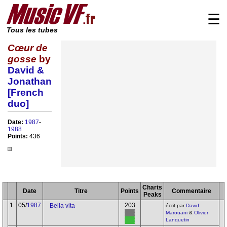
☰
Tous les tubes
Cœur de
gosse
by
David &
Jonathan
[French
duo]
Date:
1987
-
1988
Points:
436
Charts
Date
Titre
Points
Commentaire
Peaks
1.
05/
1987
203
Bella vita
écrit par
David
Marouani
&
Olivier
Lanquetin