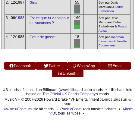
2.
12/1987
55
Gina
écrit par David
Marouani &
Didier
Barbelivien
3.
06/
1988
160
Est-ce que tu viens pour
écrit par David
Marouani, Didier
les vacances ?
Barbelivien &
Pascal
Auriat
4.
12/1988
18
Cœur de gosse
écrit par
Jonathan
Bermudes
&
Josette
Coquement
Facebook
Twitter
WhatsApp
Email
LinkedIn
US charts info based on Billboard (www.billboard.com) charts • UK charts info
based on
The Official UK Charts Company
's charts
Music VF © 2007-2026 Howard Drake / VF Entertainment
06/08/26 15h23:28 xx
faux
Music VF.com
, music hit charts •
Rock VF.com
, rock music hit charts •
Music
VF.fr
, tous les tubes •