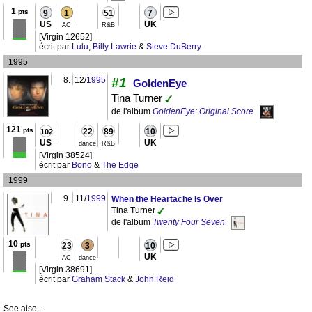
1
pts
9
1
51
7
US
UK
AC
R&B
[Virgin 12652]
écrit par
Lulu
,
Billy Lawrie
&
Steve DuBerry
1995
8.
12/
1995
#1
GoldenEye
Tina Turner
de l'album
GoldenEye: Original Score
121
pts
22
89
10
102
US
UK
dance
R&B
[Virgin 38524]
écrit par
Bono
&
The Edge
1999
9.
11/
1999
When the Heartache Is Over
Tina Turner
de l'album
Twenty Four Seven
10
pts
23
3
10
UK
AC
dance
[Virgin 38691]
écrit par
Graham Stack
&
John Reid
See also...