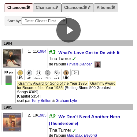
Chansons🎤
Chansons🎵
Chansons🎤🎵
Albums🎤
Sort by:
1984
#3
1.
11/
1984
What's Love Got to Do with It
Tina Turner
de l'album
Private Dancer
89
pts
1
8
21
2
51
3
US
UK
AC
dance
R&B
rock
Grammy Award for Song of the Year 1985
Grammy Award
for Record of the Year 1985
[Rolling Stone 500 Greatest
Songs #309]
[Capitol 5354]
écrit par
Terry Britten
&
Graham Lyle
1985
2.
10/
1985
#2
We Don't Need Another Hero
(Thunderdome)
Tina Turner
de l'album
Mad Max: Beyond