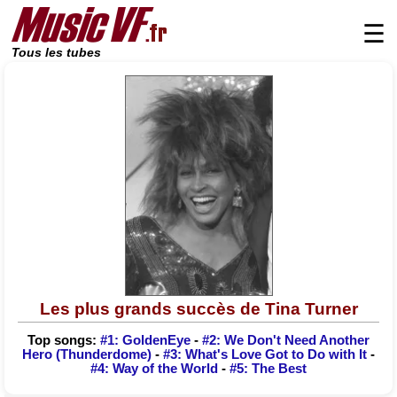
☰
Tous les tubes
Les plus grands succès de Tina Turner
Top songs:
#1: GoldenEye
-
#2: We Don't Need Another
Hero (Thunderdome)
-
#3: What's Love Got to Do with It
-
#4: Way of the World
-
#5: The Best