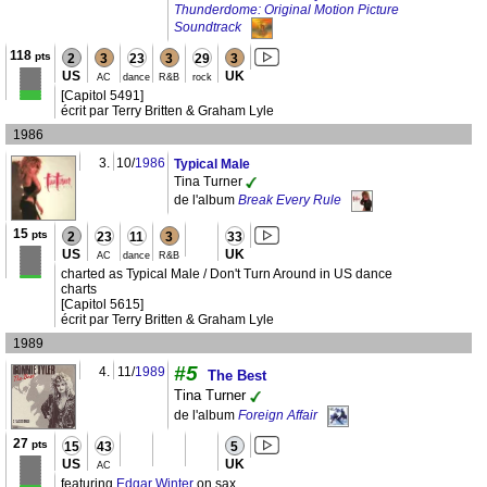
Thunderdome: Original Motion Picture
Soundtrack
118
pts
2
3
23
3
29
3
US
UK
AC
dance
R&B
rock
[Capitol 5491]
écrit par Terry Britten & Graham Lyle
1986
3.
10/
1986
Typical Male
Tina Turner
de l'album
Break Every Rule
15
pts
2
23
11
3
33
US
UK
AC
dance
R&B
charted as Typical Male / Don't Turn Around in US dance
charts
[Capitol 5615]
écrit par Terry Britten & Graham Lyle
1989
#5
4.
11/
1989
The Best
Tina Turner
de l'album
Foreign Affair
27
pts
15
43
5
US
UK
AC
featuring
Edgar Winter
on sax