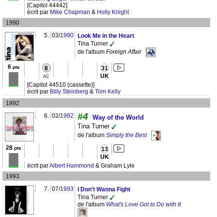
[Capitol 44442]
écrit par
Mike Chapman
&
Holly Knight
1990
5.
03/
1990
Look Me in the Heart
Tina Turner
de l'album
Foreign Affair
6
pts
8
31
UK
AC
[Capitol 44510 (cassette)]
écrit par
Billy Steinberg
&
Tom Kelly
1992
#4
6.
02/
1992
Way of the World
Tina Turner
de l'album
Simply the Best
28
pts
13
UK
écrit par
Albert Hammond
& Graham Lyle
1993
7.
07/
1993
I Don't Wanna Fight
Tina Turner
de l'album
What's Love Got to Do with It