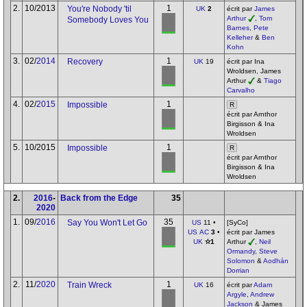
2.
10/2013
1
You're Nobody 'til
UK
2
écrit par
James
Arthur
,
Tom
Somebody Loves You
Barnes
,
Pete
Kelleher
&
Ben
Kohn
3.
02/
2014
1
Recovery
UK
19
écrit par Ina
Wroldsen, James
Arthur
&
Tiago
Carvalho
4.
02/
2015
1
Impossible
R
écrit par Arnthor
Birgisson & Ina
Wroldsen
5.
10/2015
1
Impossible
R
écrit par Arnthor
Birgisson & Ina
Wroldsen
2.
2016
-
Back from the Edge
35
2020
1.
09/
2016
35
Say You Won't Let Go
US
11 •
[SyCo]
US AC
3
•
écrit par James
UK
✫1
Arthur
,
Neil
Ormandy
,
Steve
Solomon
&
Aodhán
Dorrian
2.
11/
2020
1
Train Wreck
UK
16
écrit par
Adam
Argyle
,
Andrew
Jackson
& James