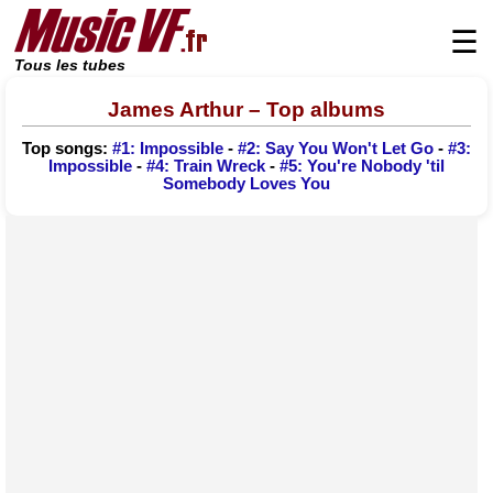
☰
Tous les tubes
James Arthur – Top albums
Top songs:
#1: Impossible
-
#2: Say You Won't Let Go
-
#3:
Impossible
-
#4: Train Wreck
-
#5: You're Nobody 'til
Somebody Loves You