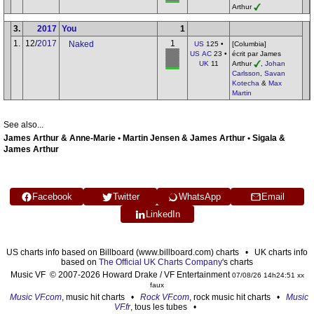
Arthur
3.
2017
You
1
1.
12/
2017
1
Naked
US
125 •
[Columbia]
US AC
23 •
écrit par James
UK
11
Arthur
,
Johan
Carlsson
,
Savan
Kotecha
&
Max
Martin
See also...
James Arthur & Anne-Marie • Martin Jensen & James Arthur • Sigala &
James Arthur
Facebook
Twitter
WhatsApp
Email
LinkedIn
US charts info based on Billboard (www.billboard.com) charts • UK charts info
based on
The Official UK Charts Company
's charts
Music VF © 2007-2026 Howard Drake / VF Entertainment
07/08/26 14h24:51 xx
faux
Music VF.com
, music hit charts •
Rock VF.com
, rock music hit charts •
Music
VF.fr
, tous les tubes •