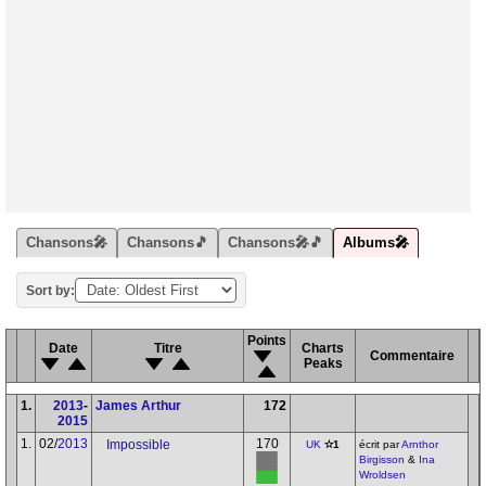
Chansons🎤
Chansons🎵
Chansons🎤🎵
Albums🎤
Sort by:
Points
Date
Titre
Charts
Commentaire
Peaks
1.
2013
-
James Arthur
172
2015
1.
02/
2013
170
Impossible
UK
✫1
écrit par
Arnthor
Birgisson
&
Ina
Wroldsen