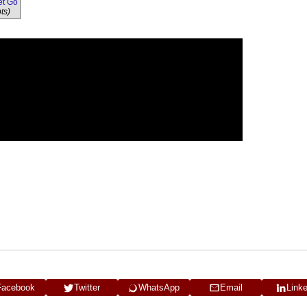
et Go
ts)
Facebook
Twitter
WhatsApp
Email
Link