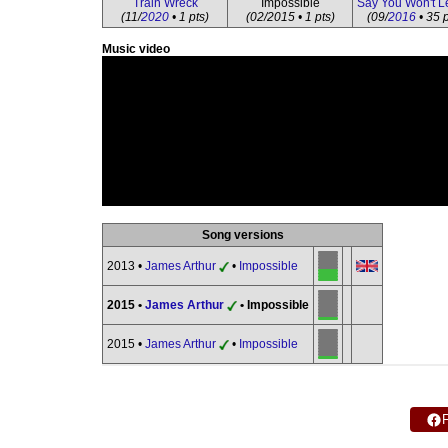
Train Wreck
Impossible
Say You Won't L
(11/
2020
• 1 pts)
(02/2015 • 1 pts)
(09/
2016
• 35 p
Music video
Song versions
2013 •
James Arthur
•
Impossible
2015 •
James Arthur
• Impossible
2015 •
James Arthur
•
Impossible