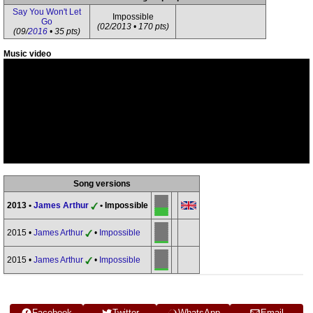
Say You Won't Let
Impossible
Go
(02/2013 • 170 pts)
(09/
2016
• 35 pts)
Music video
Song versions
2013 •
James Arthur
• Impossible
2015 •
James Arthur
•
Impossible
2015 •
James Arthur
•
Impossible
Facebook
Twitter
WhatsApp
Email