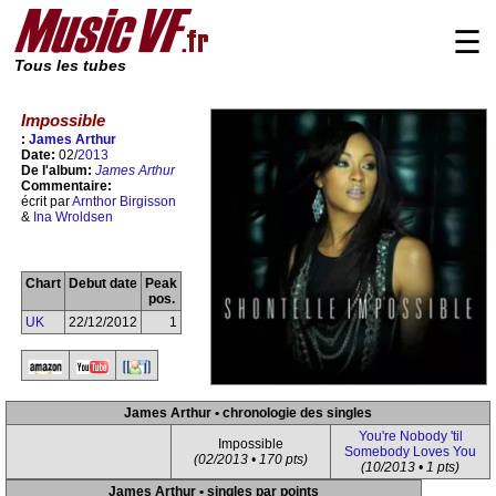
☰
Tous les tubes
Impossible
:
James Arthur
Date:
02/
2013
De l'album:
James Arthur
Commentaire:
écrit par
Arnthor Birgisson
&
Ina Wroldsen
Chart
Debut date
Peak
pos.
UK
22/12/2012
1
James Arthur • chronologie des singles
You're Nobody 'til
Impossible
Somebody Loves You
(02/2013 • 170 pts)
(10/2013 • 1 pts)
James Arthur • singles par points