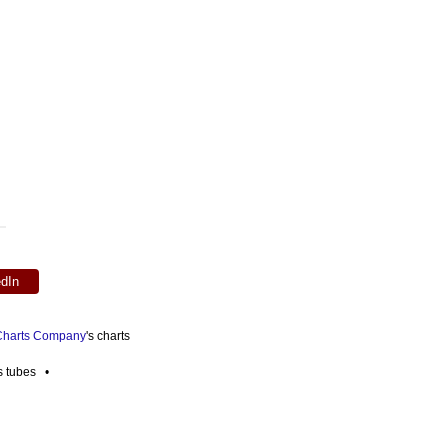
edIn
 Charts Company
's charts
es tubes •