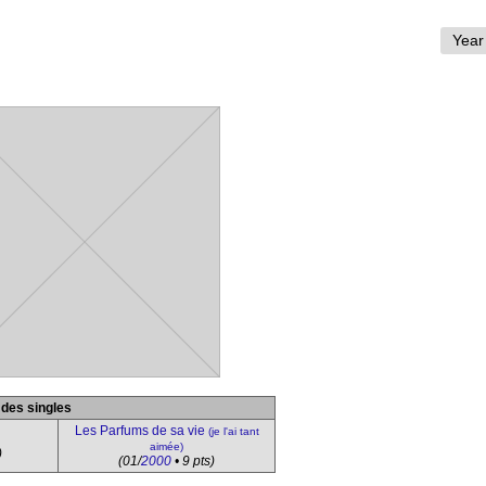
 des singles
Les Parfums de sa vie
(je l'ai tant
aimée)
)
(01/
2000
• 9 pts)