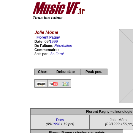
Tous les tubes
Jolie Môme
:
Florent Pagny
Date:
09/
1999
De l'album:
Récréation
Commentaire:
écrit par
Léo Ferré
Chart
Debut date
Peak pos.
Florent Pagny • chronologie
Dors
Jolie Môme
(09/
1998
• 19 pts)
(09/1999 • 56 pts
Florent Pagny • singles par points