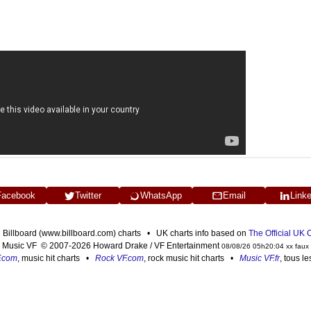
Facebook
Twitter
WhatsApp
Email
Link
n Billboard (www.billboard.com) charts • UK charts info based on
The Official UK
Music VF © 2007-2026 Howard Drake / VF Entertainment
08/08/26 05h20:04 xx faux
F.com
, music hit charts •
Rock VF.com
, rock music hit charts •
Music VF.fr
, tous l