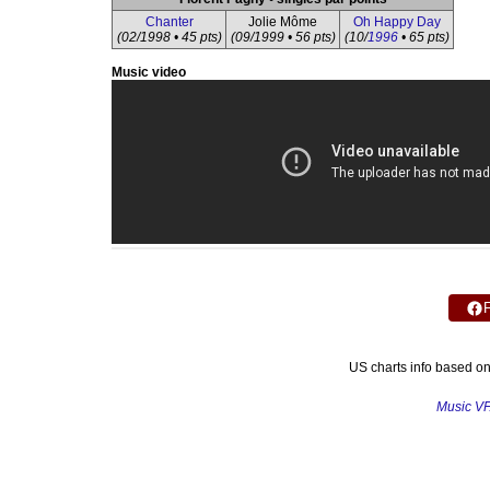
Chanter
Jolie Môme
Oh Happy Day
(02/1998 • 45 pts)
(09/1999 • 56 pts)
(10/
1996
• 65 pts)
Music video
US charts info based o
Music V