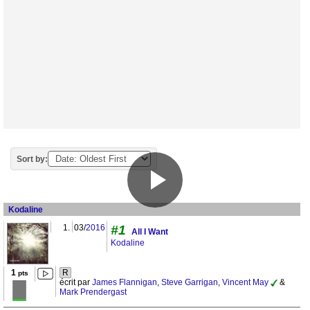
Sort by:
Kodaline
1.
03/
2016
#1
All I Want
Kodaline
1
R
pts
écrit par
James Flannigan
,
Steve Garrigan
,
Vincent May
&
Mark Prendergast