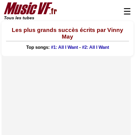
☰
Tous les tubes
Les plus grands succès écrits par Vinny
May
Top songs:
#1: All I Want
-
#2: All I Want