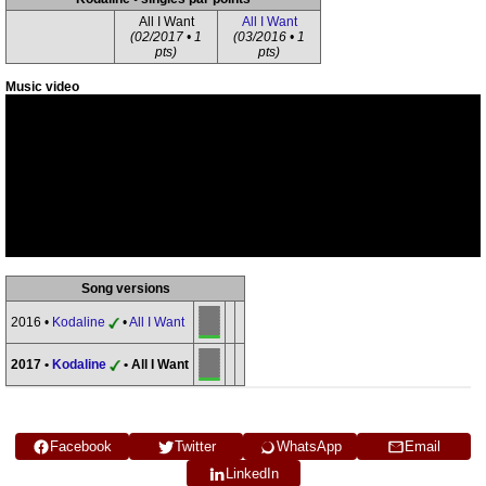
All I Want
All I Want
(02/2017 • 1
(03/2016 • 1
pts)
pts)
Music video
Song versions
2016 •
Kodaline
•
All I Want
2017 •
Kodaline
• All I Want
Facebook
Twitter
WhatsApp
Email
LinkedIn