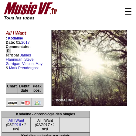
☰
Tous les tubes
All I Want
:
Kodaline
Date:
02/
2017
Commentaire:
R
écrit par
James
Flannigan
,
Steve
Garrigan
,
Vincent May
&
Mark Prendergast
Chart
Debut
Peak
date
pos.
Kodaline • chronologie des singles
All I Want
All I Want
(03/
2016
• 1
(02/2017 • 1
pts)
pts)
Kodaline • singles par points