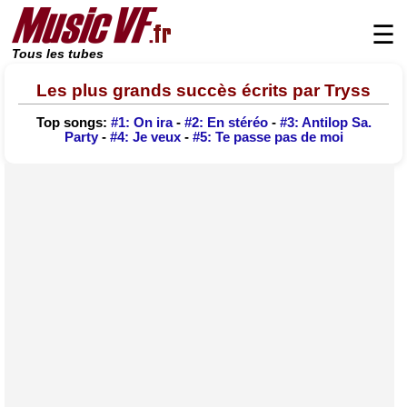
☰
Tous les tubes
Les plus grands succès écrits par Tryss
Top songs:
#1: On ira
-
#2: En stéréo
-
#3: Antilop Sa.
Party
-
#4: Je veux
-
#5: Te passe pas de moi