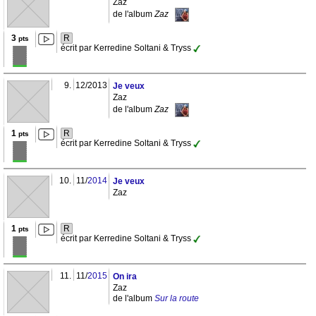
Zaz
de l'album
Zaz
3
R
pts
écrit par Kerredine Soltani & Tryss
9.
12/2013
Je veux
Zaz
de l'album
Zaz
1
R
pts
écrit par Kerredine Soltani & Tryss
10.
11/
2014
Je veux
Zaz
1
R
pts
écrit par Kerredine Soltani & Tryss
11.
11/
2015
On ira
Zaz
de l'album
Sur la route