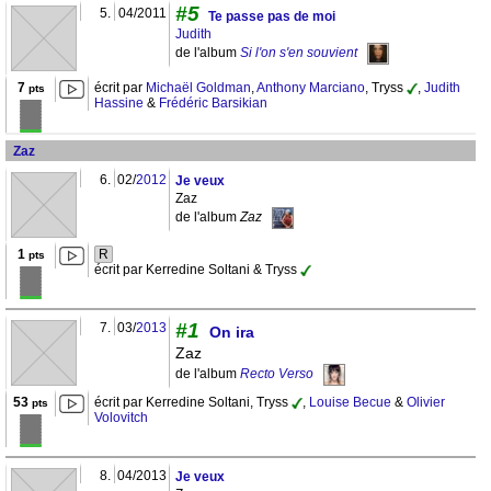
#5
5.
04/2011
Te passe pas de moi
Judith
de l'album
Si l'on s'en souvient
7
écrit par
Michaël Goldman
,
Anthony Marciano
, Tryss
,
Judith
pts
Hassine
&
Frédéric Barsikian
Zaz
6.
02/
2012
Je veux
Zaz
de l'album
Zaz
1
R
pts
écrit par Kerredine Soltani & Tryss
#1
7.
03/
2013
On ira
Zaz
de l'album
Recto Verso
53
écrit par Kerredine Soltani, Tryss
,
Louise Becue
&
Olivier
pts
Volovitch
8.
04/2013
Je veux