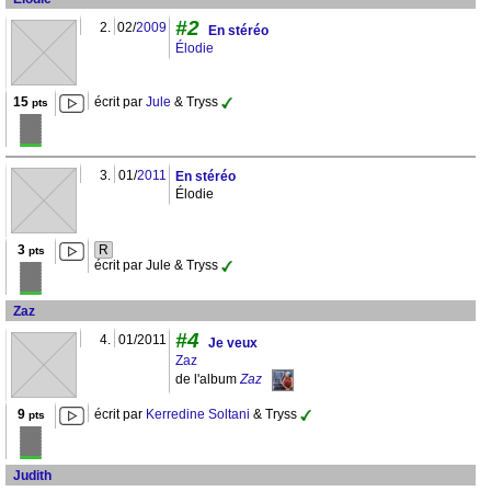
#2
2.
02/
2009
En stéréo
Élodie
15
écrit par
Jule
& Tryss
pts
3.
01/
2011
En stéréo
Élodie
3
R
pts
écrit par Jule & Tryss
Zaz
#4
4.
01/2011
Je veux
Zaz
de l'album
Zaz
9
écrit par
Kerredine Soltani
& Tryss
pts
Judith