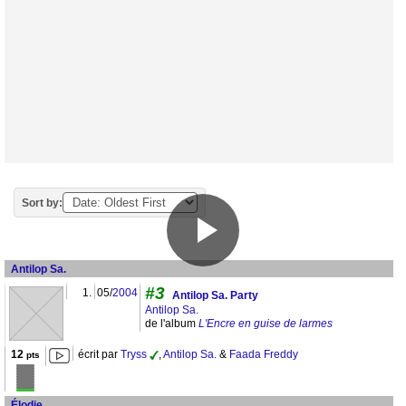
Sort by:
Antilop Sa.
#3
1.
05/
2004
Antilop Sa. Party
Antilop Sa.
de l'album
L'Encre en guise de larmes
12
écrit par
Tryss
,
Antilop Sa.
&
Faada Freddy
pts
Élodie