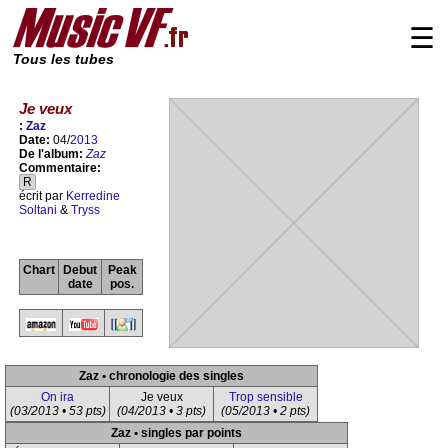
☰
Tous les tubes
Je veux
:
Zaz
Date:
04/
2013
De l'album:
Zaz
Commentaire:
R
écrit par
Kerredine
Soltani
&
Tryss
Chart
Debut
Peak
date
pos.
Zaz • chronologie des singles
On ira
Je veux
Trop sensible
(03/2013 • 53 pts)
(04/2013 • 3 pts)
(05/2013 • 2 pts)
Zaz • singles par points