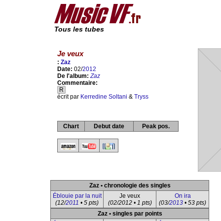
Tous les tubes
Je veux
:
Zaz
Date:
02/
2012
De l'album:
Zaz
Commentaire:
R
écrit par
Kerredine Soltani
&
Tryss
Chart
Debut date
Peak pos.
Zaz • chronologie des singles
Éblouie par la nuit
Je veux
On ira
(12/
2011
• 5 pts)
(02/2012 • 1 pts)
(03/
2013
• 53 pts)
Zaz • singles par points