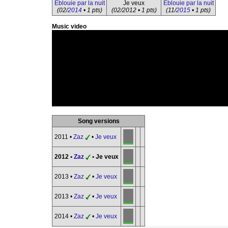
Éblouie par la nuit
Je veux
Éblouie par la nuit
(02/
2014
• 1 pts)
(02/2012 • 1 pts)
(11/
2015
• 1 pts)
Music video
Song versions
2011 •
Zaz
•
Je veux
2012 •
Zaz
• Je veux
2013 •
Zaz
•
Je veux
2013 •
Zaz
•
Je veux
2014 •
Zaz
•
Je veux