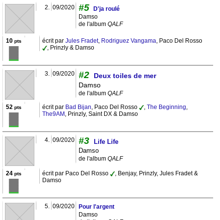
#5
2.
09/2020
D'ja roulé
Damso
de l'album
QALF
10
écrit par
Jules Fradet
,
Rodriguez Vangama
, Paco Del Rosso
pts
, Prinzly & Damso
#2
3.
09/2020
Deux toiles de mer
Damso
de l'album
QALF
52
écrit par
Bad Bijan
, Paco Del Rosso
,
The Beginning
,
pts
The9AM
, Prinzly, Saint DX & Damso
#3
4.
09/2020
Life Life
Damso
de l'album
QALF
24
écrit par Paco Del Rosso
, Benjay, Prinzly, Jules Fradet &
pts
Damso
5.
09/2020
Pour l'argent
Damso