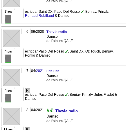
de l'album
QALF
7
écrit par Saint DX, Paco Del Rosso
, Benjay, Prinzly,
pts
Renaud Rebillaud
& Damso
6.
09/2020
Thevie radio
Damso
de l'album
QALF
4
écrit par Paco Del Rosso
, Saint DX, Oz Touch, Benjay,
pts
Ponko & Damso
7.
04/
2021
Life Life
Damso
de l'album
QALF
4
R
pts
écrit par Paco Del Rosso
, Benjay, Prinzly, Jules Fradet &
Damso
#4
8.
04/2021
Thevie radio
Damso
de l'album
QALF
18
R
pts