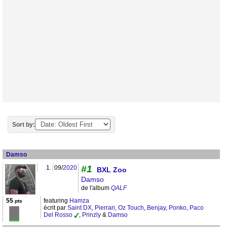
Sort by:
Damso
#1
1.
09/
2020
BXL Zoo
Damso
de l'album
QALF
55
featuring
Hamza
pts
écrit par
Saint DX
,
Pierrari
,
Oz Touch
,
Benjay
,
Ponko
,
Paco
Del Rosso
,
Prinzly
&
Damso