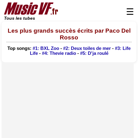
☰
Tous les tubes
Les plus grands succès écrits par Paco Del
Rosso
Top songs:
#1: BXL Zoo
-
#2: Deux toiles de mer
-
#3: Life
Life
-
#4: Thevie radio
-
#5: D'ja roulé