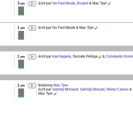
3
écrit par
Go Fast Musik
,
Roskof
& Mac Tyer
pts
1
écrit par Go Fast Musik & Mac Tyer
pts
1
écrit par
Karl Appela
, Socrate Petnga
&
Constantin Koro
pts
1
featuring
Mac Tyer
pts
écrit par
Sahridj Mohand
,
Sahridj Ghezali
,
Rémy Camus
&
Mac Tyer