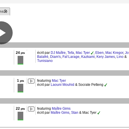
ms🎤
24
écrit par
DJ Maître
,
Tefa
,
Mac Tyer
,
Eben
,
Mac Kregor
,
Jo
pts
Balafré
,
Diam's
,
Faf Larage
,
Kazkami
,
Kery James
,
Lino
&
Tunisiano
1
featuring
Mac Tyer
pts
écrit par
Laouni Mouhid
& Socrate Petteng
22
featuring
Maître Gims
pts
écrit par
Maître Gims
,
Stan
& Mac Tyer