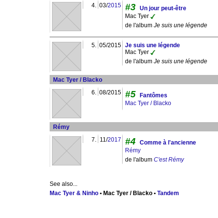
4.
03/
2015
#3
Un jour peut-être
Mac Tyer
de l'album
Je suis une légende
5.
05/2015
Je suis une légende
Mac Tyer
de l'album
Je suis une légende
Mac Tyer / Blacko
6.
08/2015
#5
Fantômes
Mac Tyer / Blacko
Rémy
7.
11/
2017
#4
Comme à l'ancienne
Rémy
de l'album
C'est Rémy
See also...
Mac Tyer & Ninho
• Mac Tyer / Blacko •
Tandem