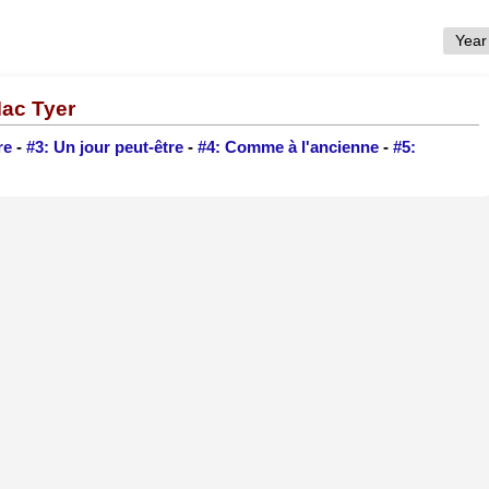
Mac Tyer
re
-
#3: Un jour peut-être
-
#4: Comme à l'ancienne
-
#5: