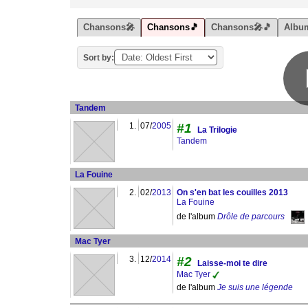
Chansons🎤
Chansons🎵
Chansons🎤🎵
Albu
Sort by:
Tandem
1.
07/
2005
#1
La Trilogie
Tandem
La Fouine
2.
02/
2013
On s'en bat les couilles 2013
La Fouine
de l'album
Drôle de parcours
Mac Tyer
3.
12/
2014
#2
Laisse-moi te dire
Mac Tyer
de l'album
Je suis une légende