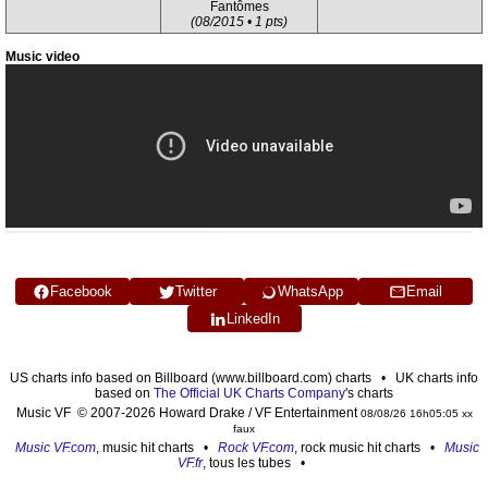
Fantômes
(08/2015 • 1 pts)
Music video
Facebook
Twitter
WhatsApp
Email
LinkedIn
US charts info based on Billboard (www.billboard.com) charts • UK charts info
based on
The Official UK Charts Company
's charts
Music VF © 2007-2026 Howard Drake / VF Entertainment
08/08/26 16h05:05 xx
faux
Music VF.com
, music hit charts •
Rock VF.com
, rock music hit charts •
Music
VF.fr
, tous les tubes •