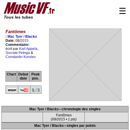
☰
Tous les tubes
Fantômes
:
Mac Tyer / Blacko
Date:
08/
2015
Commentaire:
écrit par
Karl Appela
,
Socrate Petnga
&
Constantin Korolev
Chart
Debut
Peak
date
pos.
Mac Tyer / Blacko • chronologie des singles
Fantômes
(08/2015 • 1 pts)
Mac Tyer / Blacko • singles par points