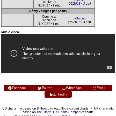
Bella ciao
l'ancienne
(05/
2018
• 3 pts)
(11/2017 • 1 pts)
Rémy • singles par points
Comme à
Bella ciao
l'ancienne
(05/2018 • 3 pts)
(11/2017 • 1 pts)
Music video
Facebook
Twitter
WhatsApp
Email
LinkedIn
US charts info based on Billboard (www.billboard.com) charts • UK charts info
based on
The Official UK Charts Company
's charts