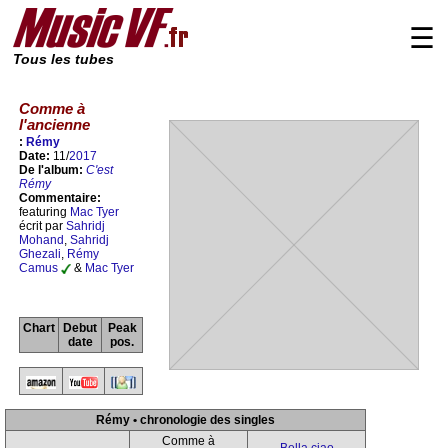
☰
Tous les tubes
Comme à
l'ancienne
:
Rémy
Date:
11/
2017
De l'album:
C'est
Rémy
Commentaire:
featuring
Mac Tyer
écrit par
Sahridj
Mohand
,
Sahridj
Ghezali
,
Rémy
Camus
&
Mac Tyer
Chart
Debut
Peak
date
pos.
Rémy • chronologie des singles
Comme à