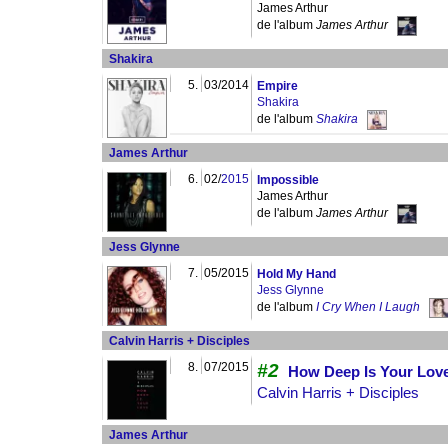
James Arthur
de l'album
James Arthur
Shakira
5.
03/2014
Empire
Shakira
de l'album
Shakira
James Arthur
6.
02/
2015
Impossible
James Arthur
de l'album
James Arthur
Jess Glynne
7.
05/2015
Hold My Hand
Jess Glynne
de l'album
I Cry When I Laugh
Calvin Harris + Disciples
8.
07/2015
#2
How Deep Is Your Lov
Calvin Harris + Disciples
James Arthur