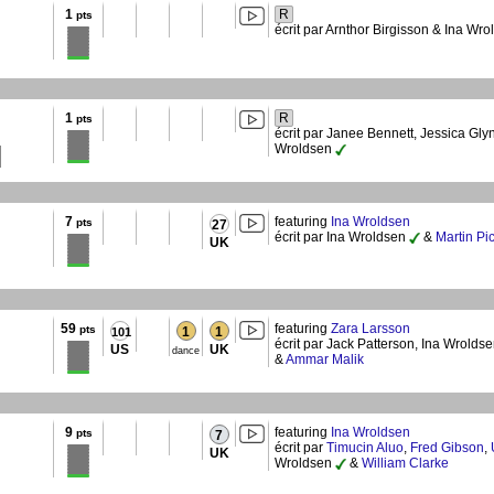
1
R
pts
écrit par Arnthor Birgisson & Ina Wr
1
R
pts
écrit par Janee Bennett, Jessica Gly
Wroldsen
7
featuring
Ina Wroldsen
pts
27
écrit par Ina Wroldsen
&
Martin Pi
UK
59
featuring
Zara Larsson
pts
1
1
101
écrit par Jack Patterson, Ina Wrolds
US
UK
dance
&
Ammar Malik
9
featuring
Ina Wroldsen
pts
7
écrit par
Timucin Aluo
,
Fred Gibson
,
UK
Wroldsen
&
William Clarke