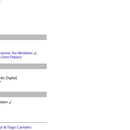
Larossi
,
Ina Wroldsen
,
&
Dino Fekaris
ic Digital]
ldsen
ur
&
Tiago Carvalho