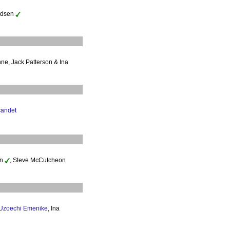
oldsen
nne, Jack Patterson & Ina
candet
en
, Steve McCutcheon
Uzoechi Emenike
, Ina