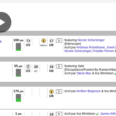
100
featuring
Nicole Scherzinger
pts
h
73
1
17
[Interscope]
US
UK
dance
écrit par
Andreas Romdhane
,
Josef 
Nicole Scherzinger
,
Freddie Perren
55
featuring Sabi
pts
7
28
16
[Decaydance/Fueled By Ramen/Atlant
US
UK
AC
écrit par
Steve Mac
& Ina Wroldsen
170
écrit par
Arnthor Birgisson
& Ina Wro
pts
1
UK
1
écrit par Ina Wroldsen
,
James Arth
pts
19