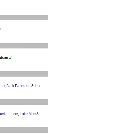
oldsen
nne
,
Jack Patterson
& Ina
uville Lane
,
Luke Mac
&