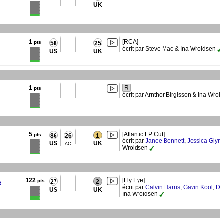
UK
1
[RCA]
pts
58
25
écrit par Steve Mac & Ina Wroldsen
US
UK
1
R
pts
écrit par Arnthor Birgisson & Ina Wr
5
[Atlantic LP Cut]
pts
86
26
1
écrit par
Janee Bennett
,
Jessica Gly
US
UK
AC
Wroldsen
122
[Fly Eye]
pts
e
27
2
écrit par
Calvin Harris
,
Gavin Kool
,
D
US
UK
Ina Wroldsen