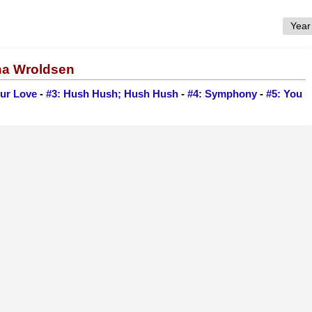
Ina Wroldsen
our Love
-
#3: Hush Hush; Hush Hush
-
#4: Symphony
-
#5: You