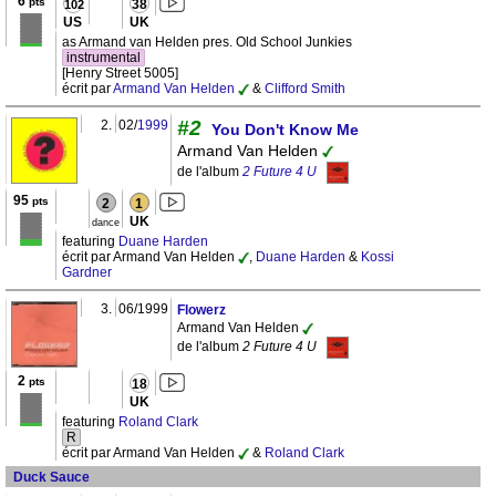
6
pts
38
102
US
UK
as Armand van Helden pres. Old School Junkies
instrumental
[Henry Street 5005]
écrit par
Armand Van Helden
&
Clifford Smith
#2
2.
02/
1999
You Don't Know Me
Armand Van Helden
de l'album
2 Future 4 U
95
pts
2
1
UK
dance
featuring
Duane Harden
écrit par Armand Van Helden
,
Duane Harden
&
Kossi
Gardner
3.
06/1999
Flowerz
Armand Van Helden
de l'album
2 Future 4 U
2
pts
18
UK
featuring
Roland Clark
R
écrit par Armand Van Helden
&
Roland Clark
Duck Sauce