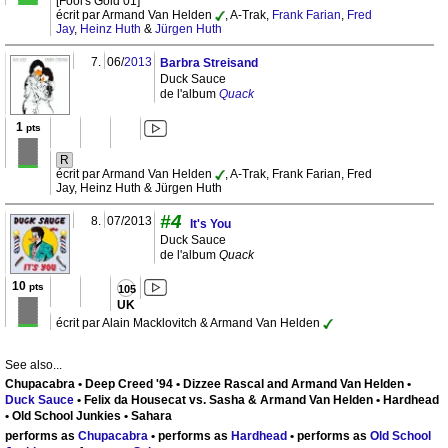
[Fool's Gold 01]
écrit par Armand Van Helden
, A-Trak,
Frank Farian
,
Fred
Jay
,
Heinz Huth
&
Jürgen Huth
7.
06/
2013
Barbra Streisand
Duck Sauce
de l'album
Quack
1
pts
R
écrit par Armand Van Helden
, A-Trak, Frank Farian, Fred
Jay, Heinz Huth & Jürgen Huth
#4
8.
07/2013
It's You
Duck Sauce
de l'album
Quack
10
pts
105
UK
écrit par Alain Macklovitch & Armand Van Helden
See also...
Chupacabra • Deep Creed '94 • Dizzee Rascal and Armand Van Helden •
Duck Sauce
• Felix da Housecat vs. Sasha & Armand Van Helden • Hardhead
• Old School Junkies • Sahara
performs as
Chupacabra
• performs as
Hardhead
• performs as
Old School