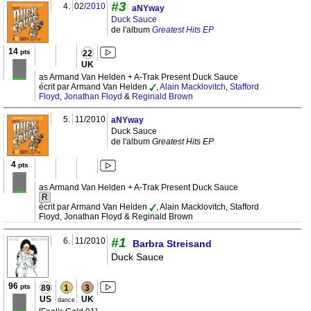
#3
4.
02/
2010
aNYway
Duck Sauce
de l'album
Greatest Hits EP
14
pts
22
UK
as Armand Van Helden + A-Trak Present Duck Sauce
écrit par Armand Van Helden
,
Alain Macklovitch
,
Stafford
Floyd
,
Jonathan Floyd
&
Reginald Brown
5.
11/2010
aNYway
Duck Sauce
de l'album
Greatest Hits EP
4
pts
as Armand Van Helden + A-Trak Present Duck Sauce
R
écrit par Armand Van Helden
, Alain Macklovitch, Stafford
Floyd, Jonathan Floyd & Reginald Brown
#1
6.
11/2010
Barbra Streisand
Duck Sauce
96
pts
89
1
3
US
UK
dance