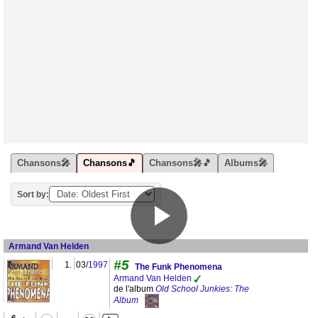
Chansons🎤
Chansons🎵
Chansons🎤🎵
Albums🎤
Sort by:
Armand Van Helden
#5
1.
03/
1997
The Funk Phenomena
Armand Van Helden
de l'album
Old School Junkies: The
Album