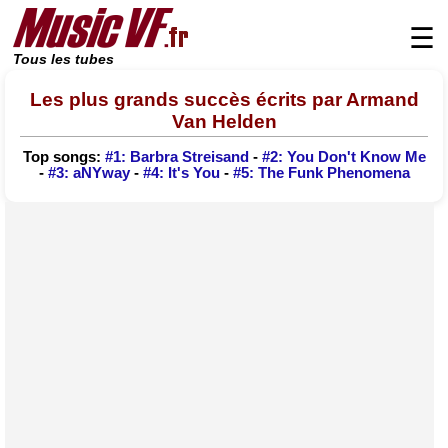
☰
Tous les tubes
Les plus grands succès écrits par Armand
Van Helden
Top songs:
#1: Barbra Streisand
-
#2: You Don't Know Me
-
#3: aNYway
-
#4: It's You
-
#5: The Funk Phenomena