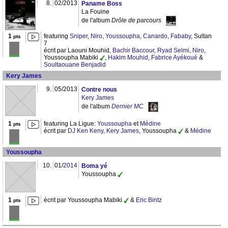
8.
02/2013
Paname Boss
La Fouine
de l'album
Drôle de parcours
1
featuring
Sniper
,
Niro
,
Youssoupha
,
Canardo
,
Fababy
, Sultan
pts
7
écrit par Laouni Mouhid,
Bachir Baccour
,
Ryad Selmi
,
Niro
,
Youssoupha Mabiki
,
Hakim Mouhid
,
Fabrice Ayékoué
&
Soultaouane Benjadid
Kery James
9.
05/2013
Contre nous
Kery James
de l'album
Dernier MC
1
featuring La Ligue:
Youssoupha
et
Médine
pts
écrit par
DJ Ken Keny
,
Kery James
, Youssoupha
&
Médine
Youssoupha
10.
01/
2014
Boma yé
Youssoupha
1
écrit par Youssoupha Mabiki
&
Eric Bintz
pts