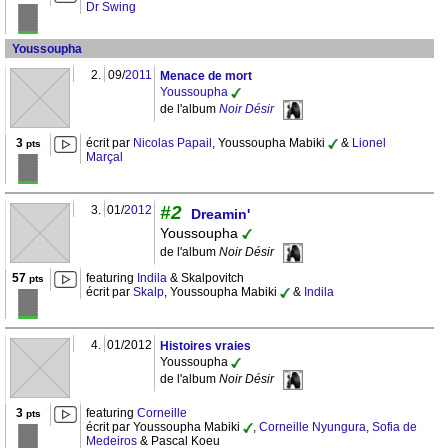
Dr Swing
Youssoupha
2.
09/
2011
Menace de mort
Youssoupha
de l'album
Noir Désir
3
écrit par
Nicolas Papail
, Youssoupha Mabiki
&
Lionel
pts
Marçal
#2
3.
01/
2012
Dreamin'
Youssoupha
de l'album
Noir Désir
57
featuring
Indila
& Skalpovitch
pts
écrit par
Skalp
, Youssoupha Mabiki
&
Indila
4.
01/2012
Histoires vraies
Youssoupha
de l'album
Noir Désir
3
featuring
Corneille
pts
écrit par Youssoupha Mabiki
,
Corneille Nyungura
,
Sofia de
Medeiros
& Pascal Koeu