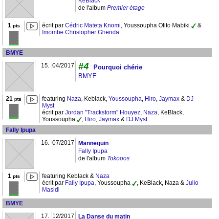
KeBlack
de l'album
Premier étage
1
écrit par
Cédric Mateta Knomi
, Youssoupha Olito Mabiki
&
pts
Imombe Christopher Ghenda
BMYE
#4
15.
04/2017
Pourquoi chérie
BMYE
21
featuring
Naza
, Keblack,
Youssoupha
,
Hiro
,
Jaymax
&
DJ
pts
Myst
écrit par
Jordan "Trackstorm" Houyez
,
Naza
, KeBlack,
Youssoupha
,
Hiro
,
Jaymax
&
DJ Myst
Fally Ipupa
16.
07/2017
Mannequin
Fally Ipupa
de l'album
Tokooos
1
featuring Keblack &
Naza
pts
écrit par
Fally Ipupa
, Youssoupha
, KeBlack, Naza &
Julio
Masidi
BMYE
17.
12/2017
La Danse du matin