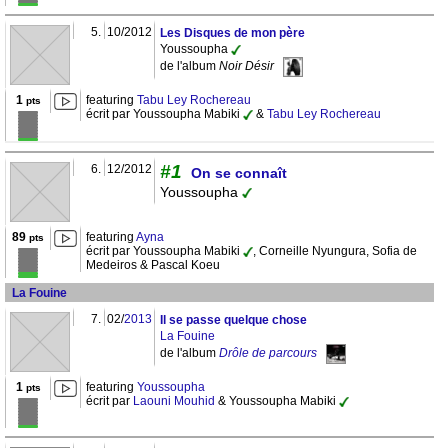
5.
10/2012
Les Disques de mon père
Youssoupha
de l'album
Noir Désir
1
featuring
Tabu Ley Rochereau
pts
écrit par Youssoupha Mabiki
&
Tabu Ley Rochereau
#1
6.
12/2012
On se connaît
Youssoupha
89
featuring
Ayna
pts
écrit par Youssoupha Mabiki
, Corneille Nyungura, Sofia de
Medeiros & Pascal Koeu
La Fouine
7.
02/
2013
Il se passe quelque chose
La Fouine
de l'album
Drôle de parcours
1
featuring
Youssoupha
pts
écrit par
Laouni Mouhid
& Youssoupha Mabiki