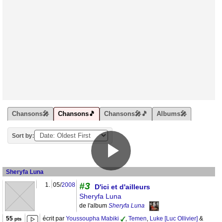
Chansons🎤
Chansons🎵
Chansons🎤🎵
Albums🎤
Sort by:
Sheryfa Luna
#3
1.
05/
2008
D'ici et d'ailleurs
Sheryfa Luna
de l'album
Sheryfa Luna
55
écrit par
Youssoupha Mabiki
,
Temen
,
Luke [Luc Ollivier]
&
pts