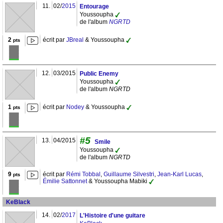
11.
02/
2015
Entourage
Youssoupha
de l'album
NGRTD
2
écrit par
JBreal
& Youssoupha
pts
12.
03/2015
Public Enemy
Youssoupha
de l'album
NGRTD
1
écrit par
Nodey
& Youssoupha
pts
#5
13.
04/2015
Smile
Youssoupha
de l'album
NGRTD
9
écrit par
Rémi Tobbal
,
Guillaume Silvestri
,
Jean-Karl Lucas
,
pts
Émilie Sattonnet
& Youssoupha Mabiki
KeBlack
14.
02/
2017
L'Histoire d'une guitare