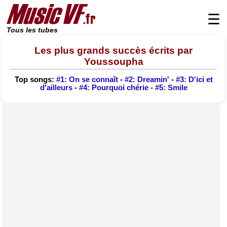
☰
Tous les tubes
Les plus grands succès écrits par
Youssoupha
Top songs:
#1: On se connaît
-
#2: Dreamin'
-
#3: D'ici et
d'ailleurs
-
#4: Pourquoi chérie
-
#5: Smile