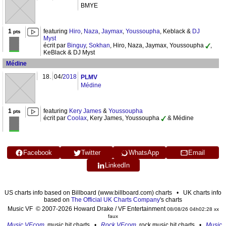
BMYE
1
featuring
Hiro
,
Naza
,
Jaymax
,
Youssoupha
, Keblack &
DJ
pts
Myst
écrit par
Binguy
,
Sokhan
, Hiro, Naza, Jaymax, Youssoupha
,
KeBlack & DJ Myst
Médine
18.
04/
2018
PLMV
Médine
1
featuring
Kery James
&
Youssoupha
pts
écrit par
Coolax
, Kery James, Youssoupha
& Médine
Facebook
Twitter
WhatsApp
Email
LinkedIn
US charts info based on Billboard (www.billboard.com) charts • UK charts info
based on
The Official UK Charts Company
's charts
Music VF © 2007-2026 Howard Drake / VF Entertainment
08/08/26 04h02:28 xx
faux
Music VF.com
, music hit charts •
Rock VF.com
, rock music hit charts •
Music