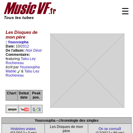
☰
Tous les tubes
Les Disques de
mon père
:
Youssoupha
Date:
10/
2012
De l'album:
Noir Désir
Commentaire:
featuring
Tabu Ley
Rochereau
écrit par
Youssoupha
Mabiki
&
Tabu Ley
Rochereau
Chart
Debut
Peak
date
pos.
Youssoupha • chronologie des singles
Les Disques de mon
Histoires vraies
On se connaît
père