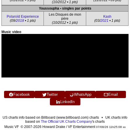
(01/2012 • 3 pts)
(12/2012 • 89 pts)
(10/2012 • 1 pts)
Youssoupha • singles par points
Les Disques de mon
Polaroïd Experience
Kash
père
(09/
2018
• 1 pts)
(03/
2021
• 1 pts)
(10/2012 • 1 pts)
Music video
Facebook
Twitter
WhatsApp
Email
LinkedIn
US charts info based on Billboard (www.billboard.com) charts • UK charts info
based on
The Official UK Charts Company
's charts
Music VF © 2007-2026 Howard Drake / VF Entertainment
07/08/26 11h25:08 xx