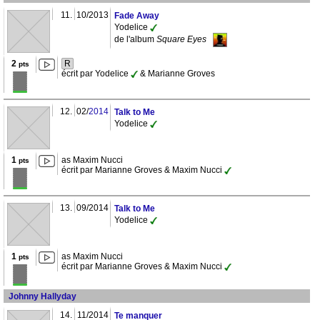
11.
10/2013
Fade Away
Yodelice
de l'album
Square Eyes
2
R
pts
écrit par Yodelice
& Marianne Groves
12.
02/
2014
Talk to Me
Yodelice
1
as Maxim Nucci
pts
écrit par Marianne Groves & Maxim Nucci
13.
09/2014
Talk to Me
Yodelice
1
as Maxim Nucci
pts
écrit par Marianne Groves & Maxim Nucci
Johnny Hallyday
14.
11/2014
Te manquer