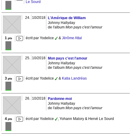
Le Sourd
24.
10/2018
L'Amérique de William
Johnny Hallyday
de l'album
Mon pays c'est l'amour
1
écrit par Yodelice
&
Jérôme Attal
pts
25.
10/2018
Mon pays c'est l'amour
Johnny Hallyday
de l'album
Mon pays c'est l'amour
3
écrit par Yodelice
&
Katia Landréas
pts
26.
10/2018
Pardonne-moi
Johnny Hallyday
de l'album
Mon pays c'est l'amour
4
écrit par Yodelice
, Yohann Malory & Hervé Le Sourd
pts