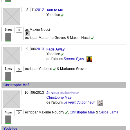
8.
11/
2012
Talk to Me
Yodelice
5
as Maxim Nucci
pts
R
écrit par Marianne Groves & Maxim Nucci
9.
06/
2013
Fade Away
Yodelice
de l'album
Square Eyes
1
écrit par Yodelice
& Marianne Groves
pts
Christophe Maé
10.
06/2013
Je veux du bonheur
Christophe Maé
de l'album
Je veux du bonheur
4
écrit par Maxime Nouchy
,
Christophe Maé
&
Serge Lama
pts
Yodelice