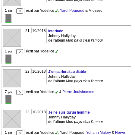
1
écrit par Yodelice
,
Yarol Poupaud
& Miossec
pts
21.
10/2018
Interlude
Johnny Hallyday
de l'album
Mon pays c'est l'amour
1
écrit par Yodelice
pts
22.
10/2018
J'en parlerai au diable
Johnny Hallyday
de l'album
Mon pays c'est l'amour
7
écrit par Yodelice
&
Pierre Jouishomme
pts
23.
10/2018
Je ne suis qu'un homme
Johnny Hallyday
de l'album
Mon pays c'est l'amour
1
écrit par Yodelice
, Yarol Poupaud,
Yohann Malory
&
Hervé
pts