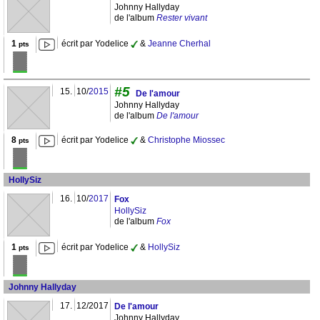
Johnny Hallyday
de l'album
Rester vivant
1
écrit par Yodelice
&
Jeanne Cherhal
pts
#5
15.
10/
2015
De l'amour
Johnny Hallyday
de l'album
De l'amour
8
écrit par Yodelice
&
Christophe Miossec
pts
HollySiz
16.
10/
2017
Fox
HollySiz
de l'album
Fox
1
écrit par Yodelice
&
HollySiz
pts
Johnny Hallyday
17.
12/2017
De l'amour
Johnny Hallyday