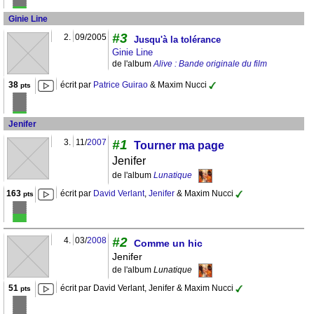
Ginie Line
#3
2.
09/2005
Jusqu'à la tolérance
Ginie Line
de l'album
Alive : Bande originale du film
38
écrit par
Patrice Guirao
& Maxim Nucci
pts
Jenifer
3.
11/
2007
#1
Tourner ma page
Jenifer
de l'album
Lunatique
163
écrit par
David Verlant
,
Jenifer
& Maxim Nucci
pts
#2
4.
03/
2008
Comme un hic
Jenifer
de l'album
Lunatique
51
écrit par David Verlant, Jenifer & Maxim Nucci
pts