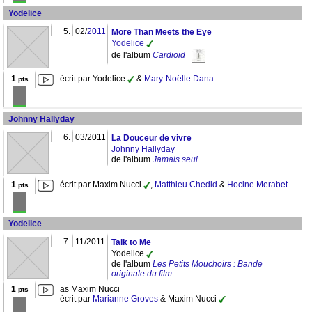
Yodelice
5.
02/
2011
More Than Meets the Eye
Yodelice
de l'album
Cardioid
1
écrit par Yodelice
&
Mary-Noëlle Dana
pts
Johnny Hallyday
6.
03/2011
La Douceur de vivre
Johnny Hallyday
de l'album
Jamais seul
1
écrit par Maxim Nucci
,
Matthieu Chedid
&
Hocine Merabet
pts
Yodelice
7.
11/2011
Talk to Me
Yodelice
de l'album
Les Petits Mouchoirs : Bande
originale du film
1
as Maxim Nucci
pts
écrit par
Marianne Groves
& Maxim Nucci