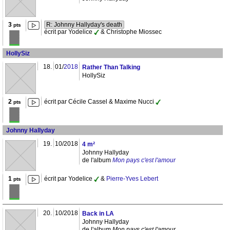
3
R: Johnny Hallyday's death
pts
écrit par Yodelice
& Christophe Miossec
HollySiz
18.
01/
2018
Rather Than Talking
HollySiz
2
écrit par Cécile Cassel & Maxime Nucci
pts
Johnny Hallyday
19.
10/2018
4 m²
Johnny Hallyday
de l'album
Mon pays c'est l'amour
1
écrit par Yodelice
&
Pierre-Yves Lebert
pts
20.
10/2018
Back in LA
Johnny Hallyday
de l'album
Mon pays c'est l'amour