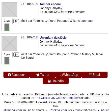
27.
10/2018
Tomber encore
Johnny Hallyday
de l'album
Mon pays c'est l'amour
1
écrit par Yodelice
, Yarol Poupaud &
Boris Lanneau
pts
28.
10/2018
Un enfant du siècle
Johnny Hallyday
de l'album
Mon pays c'est l'amour
1
écrit par Yodelice
, Yarol Poupaud, Yohann Malory & Hervé
pts
Le Sourd
Facebook
Twitter
WhatsApp
Email
LinkedIn
US charts info based on Billboard (www.billboard.com) charts • UK charts info
based on
The Official UK Charts Company
's charts
Music VF © 2007-2026 Howard Drake / VF Entertainment
09/08/26 13h27:11 xx
faux
Music VF.com
, music hit charts •
Rock VF.com
, rock music hit charts •
Music