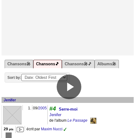
Chansons🎤
Chansons🎵
Chansons🎤🎵
Albums🎤
Sort by:
Jenifer
#4
1.
09/
2005
Serre-moi
Jenifer
de l'album
Le Passage
29
écrit par
Maxim Nucci
pts