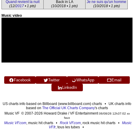
Quand revient la nuit
Back in LA
Je ne suis qu'un homme
(12/
2017
• 1 pts)
(10/2018 • 1 pts)
(10/2018 • 1 pts)
Music video
Facebook
Twitter
WhatsApp
Email
LinkedIn
US charts info based on Billboard (www.billboard.com) charts • UK charts info
based on
The Official UK Charts Company
's charts
Music VF © 2007-2026 Howard Drake / VF Entertainment
06/08/26 12h37:02 xx
faux
Music VF.com
, music hit charts •
Rock VF.com
, rock music hit charts •
Music
VF.fr
, tous les tubes •