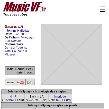
☰
Tous les tubes
Back in LA
:
Johnny Hallyday
Date:
10/
2018
De l'album:
Mon pays
c'est l'amour
Commentaire:
écrit par
Yodelice
,
Yarol Poupaud
&
Miossec
Chart
Debut
Peak
date
pos.
Johnny Hallyday • chronologie des singles
4 m²
Back in LA
Interlude
(10/2018 • 1 pts)
(10/2018 • 1 pts)
(10/2018 • 1 pts)
Johnny Hallyday • singles par points