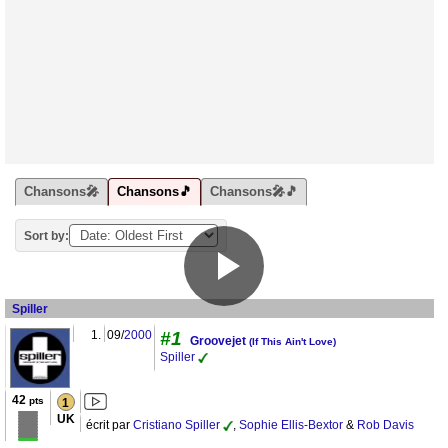
Chansons🎤
Chansons🎵
Chansons🎤🎵
Sort by:
Spiller
1.
09/
2000
#1
Groovejet
(If This Ain't Love)
Spiller
42
pts
1
UK
écrit par
Cristiano Spiller
,
Sophie Ellis-Bextor
&
Rob Davis