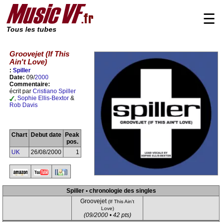
☰
Tous les tubes
Groovejet (If This
Ain't Love)
:
Spiller
Date:
09/
2000
Commentaire:
écrit par
Cristiano Spiller
,
Sophie Ellis-Bextor
&
Rob Davis
Chart
Debut date
Peak
pos.
UK
26/08/2000
1
Spiller • chronologie des singles
Groovejet
(If This Ain't
Love)
(09/2000 • 42 pts)