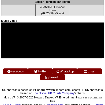
Spiller • singles par points
Groovejet
(If This Ain't
Love)
(09/2000 • 42 pts)
Music video
Facebook
Twitter
WhatsApp
Email
LinkedIn
US charts info based on Billboard (www.billboard.com) charts • UK charts info
based on
The Official UK Charts Company
's charts
Music VF © 2007-2026 Howard Drake / VF Entertainment
07/08/26 01h18:31 xx
faux