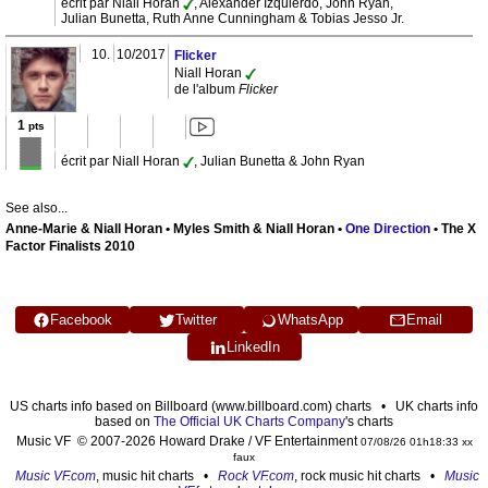
écrit par Niall Horan
, Alexander Izquierdo, John Ryan,
Julian Bunetta, Ruth Anne Cunningham & Tobias Jesso Jr.
10.
10/2017
Flicker
Niall Horan
de l'album
Flicker
1
pts
écrit par Niall Horan
, Julian Bunetta & John Ryan
See also...
Anne-Marie & Niall Horan • Myles Smith & Niall Horan •
One Direction
• The X
Factor Finalists 2010
Facebook
Twitter
WhatsApp
Email
LinkedIn
US charts info based on Billboard (www.billboard.com) charts • UK charts info
based on
The Official UK Charts Company
's charts
Music VF © 2007-2026 Howard Drake / VF Entertainment
07/08/26 01h18:33 xx
faux
Music VF.com
, music hit charts •
Rock VF.com
, rock music hit charts •
Music