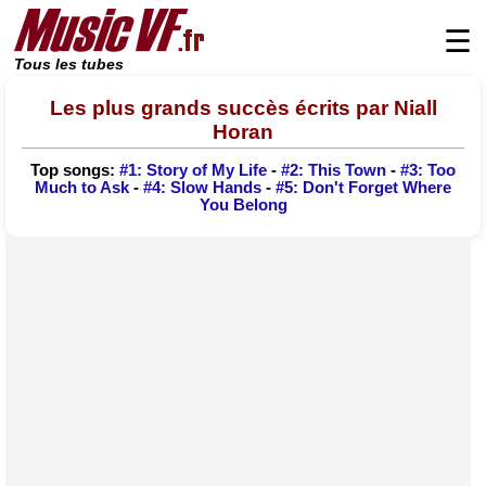
☰
Tous les tubes
Les plus grands succès écrits par Niall
Horan
Top songs:
#1: Story of My Life
-
#2: This Town
-
#3: Too
Much to Ask
-
#4: Slow Hands
-
#5: Don't Forget Where
You Belong