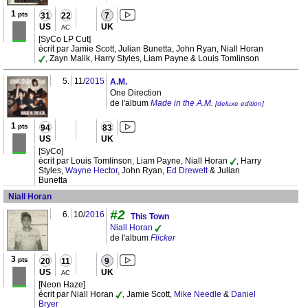
1
pts
31
22
7
US
UK
AC
[SyCo LP Cut]
écrit par Jamie Scott, Julian Bunetta, John Ryan, Niall Horan
, Zayn Malik, Harry Styles, Liam Payne & Louis Tomlinson
5.
11/
2015
A.M.
One Direction
de l'album
Made in the A.M.
[deluxe edition]
1
pts
94
83
US
UK
[SyCo]
écrit par Louis Tomlinson, Liam Payne, Niall Horan
, Harry
Styles,
Wayne Hector
, John Ryan,
Ed Drewett
& Julian
Bunetta
Niall Horan
#2
6.
10/
2016
This Town
Niall Horan
de l'album
Flicker
3
pts
20
11
9
US
UK
AC
[Neon Haze]
écrit par Niall Horan
, Jamie Scott,
Mike Needle
&
Daniel
Bryer