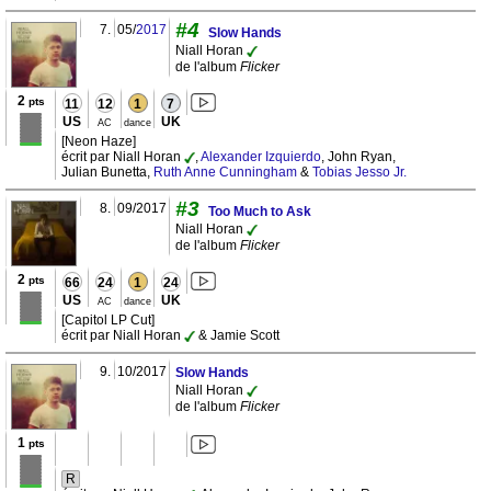
#4
7.
05/
2017
Slow Hands
Niall Horan
de l'album
Flicker
2
pts
11
12
1
7
US
UK
AC
dance
[Neon Haze]
écrit par Niall Horan
,
Alexander Izquierdo
, John Ryan,
Julian Bunetta,
Ruth Anne Cunningham
&
Tobias Jesso Jr.
#3
8.
09/2017
Too Much to Ask
Niall Horan
de l'album
Flicker
2
pts
66
24
1
24
US
UK
AC
dance
[Capitol LP Cut]
écrit par Niall Horan
& Jamie Scott
9.
10/2017
Slow Hands
Niall Horan
de l'album
Flicker
1
pts
R