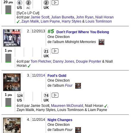
20
pts
6
2
2
US
UK
AC
[SyCo LP Cut]
écrit par
Jamie Scott
,
Julian Bunetta
,
John Ryan
,
Niall Horan
,
Zayn Malik
,
Liam Payne
,
Harry Styles
&
Louis Tomlinson
#5
2.
12/2013
Don't Forget Where You Belong
One Direction
de l'album
Midnight Memories
1
pts
21
UK
écrit par
Tom Fletcher
,
Danny Jones
,
Dougie Poynter
& Niall
Horan
3.
11/
2014
Fool's Gold
One Direction
de l'album
Four
1
pts
74
124
US
UK
écrit par Jamie Scott,
Maureen McDonald
, Niall Horan
,
Zayn Malik, Harry Styles, Louis Tomlinson & Liam Payne
4.
11/2014
Night Changes
One Direction
de l'album
Four