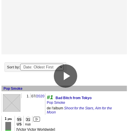
Sort by:
Pop Smoke
1.
07/
2020
#1
Bad Bitch from Tokyo
Pop Smoke
de l'album
Shoot for the Stars, Aim for the
Moon
1
pts
55
31
US
R&B
[Victor Victor Worldwide]