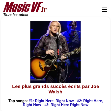
☰
Tous les tubes
Les plus grands succès écrits par Joe
Walsh
Top songs:
#1: Right Here, Right Now
-
#2: Right Here,
Right Now
-
#3: Right Here Right Now