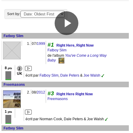
Sort by:
Fatboy Slim
1.
07/
1999
#1
Right Here, Right Now
Fatboy Slim
de l'album
You've Come a Long Way
Baby
8
pts
2
UK
écrit par
Fatboy Slim
,
Dale Peters
&
Joe Walsh
Freemasons
2.
08/
2012
#3
Right Here Right Now
Freemasons
1
pts
écrit par Norman Cook, Dale Peters & Joe Walsh
Fatboy Slim