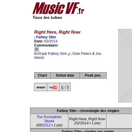
Tous les tubes
Right Here, Right Now
:
Fatboy Slim
Date:
02/
2014
Commentaire:
R
écrit par
Fatboy Slim
,
Dale Peters
&
Joe
Walsh
Chart
Debut date
Peak pos.
Fatboy Slim • chronologie des singles
The Rockafeller
Right Here, Right Now
Skank
(02/2014 • 1 pts)
(08/
2012
• 1 pts)
Fatboy Slim • singles par points