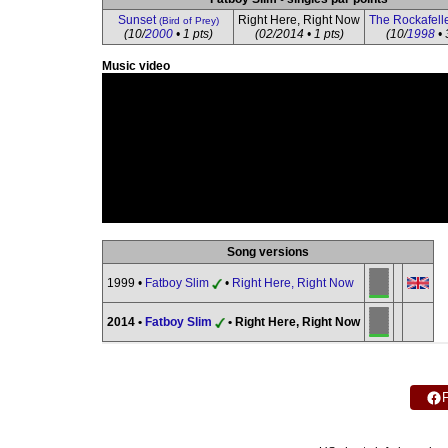
Sunset
Right Here, Right Now
The Rockafell
(Bird of Prey)
(10/
2000
• 1 pts)
(02/2014 • 1 pts)
(10/
1998
• 
Music video
Song versions
1999 •
Fatboy Slim
•
Right Here, Right Now
2014 •
Fatboy Slim
• Right Here, Right Now